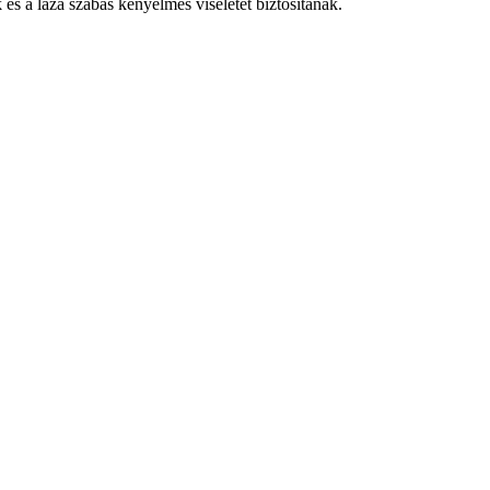
s a laza szabás kényelmes viseletet biztosítanak.