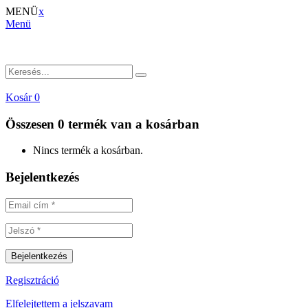
MENÜ
x
Menü
Kosár
0
Összesen
0 termék
van a kosárban
Nincs termék a kosárban.
Bejelentkezés
Regisztráció
Elfelejtettem a jelszavam