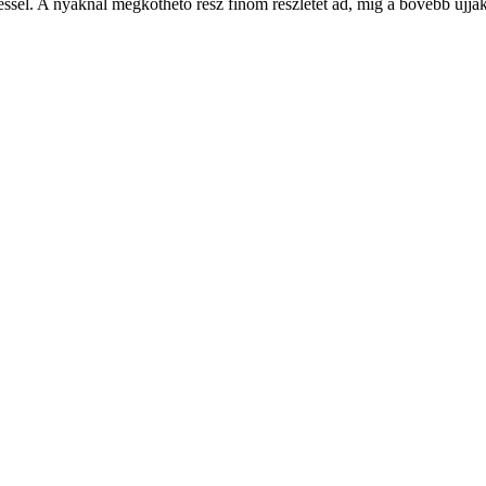
sel. A nyaknál megköthető rész finom részletet ad, míg a bővebb ujjak é