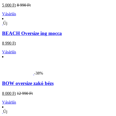
5 000 Ft
8 990 Ft
Vásárlás
Új
BEACH Oversize ing mocca
8 990 Ft
Vásárlás
-38%
BOW oversize zakó bézs
8 000 Ft
12 990 Ft
Vásárlás
Új