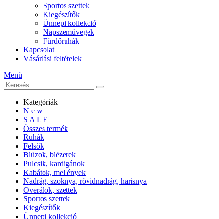
Sportos szettek
Kiegészítők
Ünnepi kollekció
Napszemüvegek
Fürdőruhák
Kapcsolat
Vásárlási feltételek
Menü
Kategóriák
N e w
S A L E
Összes termék
Ruhák
Felsők
Blúzok, blézerek
Pulcsik, kardigánok
Kabátok, mellények
Nadrág, szoknya, rövidnadrág, harisnya
Overálok, szettek
Sportos szettek
Kiegészítők
Ünnepi kollekció