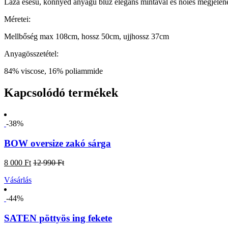
Laza esésű, könnyed anyagú blúz elegáns mintával és nőies megjelenés
Méretei:
Mellbőség max 108cm, hossz 50cm, ujjhossz 37cm
Anyagösszetétel:
84% viscose, 16% poliammide
Kapcsolódó termékek
-38%
BOW oversize zakó sárga
8 000 Ft
12 990 Ft
Vásárlás
-44%
SATEN pöttyös ing fekete