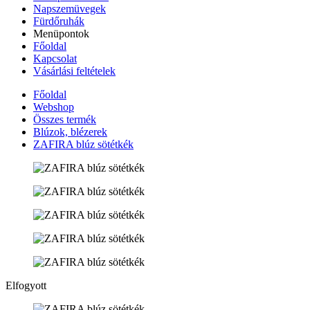
Napszemüvegek
Fürdőruhák
Menüpontok
Főoldal
Kapcsolat
Vásárlási feltételek
Főoldal
Webshop
Összes termék
Blúzok, blézerek
ZAFIRA blúz sötétkék
Elfogyott