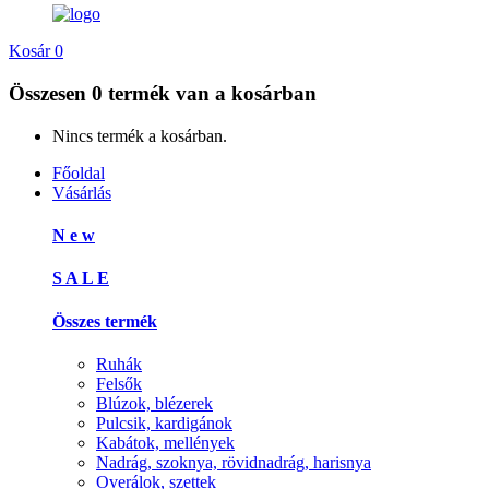
Kosár
0
Összesen
0 termék
van a kosárban
Nincs termék a kosárban.
Főoldal
Vásárlás
N e w
S A L E
Összes termék
Ruhák
Felsők
Blúzok, blézerek
Pulcsik, kardigánok
Kabátok, mellények
Nadrág, szoknya, rövidnadrág, harisnya
Overálok, szettek