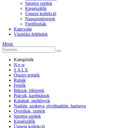
Sportos szettek
Kiegészítők
Ünnepi kollekció
Napszemüvegek
Fürdőruhák
Kapcsolat
Vásárlási feltételek
Menü
Kategóriák
N e w
S A L E
Összes termék
Ruhák
Felsők
Blúzok, blézerek
Pulcsik, kardigánok
Kabátok, mellények
Nadrág, szoknya, rövidnadrág, harisnya
Overálok, szettek
Sportos szettek
Kiegészítők
Ünnepi kollekció