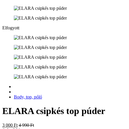
Elfogyott
Body, top, póló
ELARA csipkés top púder
3 000 Ft
4 990 Ft