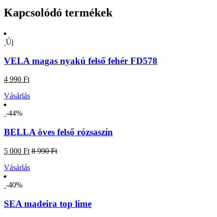
Kapcsolódó termékek
Új
VELA magas nyakú felső fehér FD578
4 990 Ft
Vásárlás
-44%
BELLA öves felső rózsaszín
5 000 Ft
8 990 Ft
Vásárlás
-40%
SEA madeira top lime