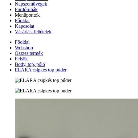
Napszemüvegek
Fürdőruhák
Menüpontok
Főoldal
Kapcsolat
Vásárlási feltételek
Főoldal
Webshop
Összes termék
Felsők
Body, top, póló
ELARA csipkés top púder