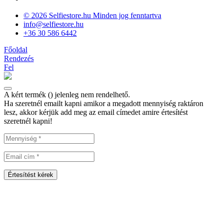
© 2026 Selfiestore.hu Minden jog fenntartva
info@selfiestore.hu
+36 30 586 6442
Főoldal
Rendezés
Fel
A kért termék (
) jelenleg nem rendelhető.
Ha szeretnél emailt kapni amikor a megadott mennyiség raktáron
lesz, akkor kérjük add meg az email címedet amire értesítést
szeretnél kapni!