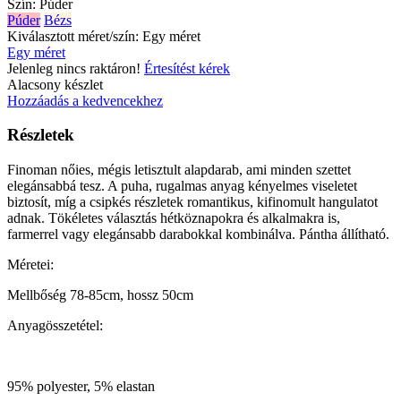
Szín:
Púder
Púder
Bézs
Kiválasztott méret/szín:
Egy méret
Egy méret
Jelenleg nincs raktáron!
Értesítést kérek
Alacsony készlet
Hozzáadás a kedvencekhez
Részletek
Finoman nőies, mégis letisztult alapdarab, ami minden szettet
elegánsabbá tesz. A puha, rugalmas anyag kényelmes viseletet
biztosít, míg a csipkés részletek romantikus, kifinomult hangulatot
adnak. Tökéletes választás hétköznapokra és alkalmakra is,
farmerrel vagy elegánsabb darabokkal kombinálva. Pántha állítható.
Méretei:
Mellbőség 78-85cm, hossz 50cm
Anyagösszetétel:
95% polyester, 5% elastan