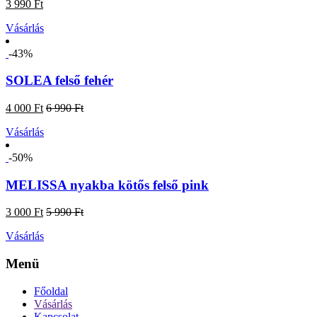
3 990 Ft
Vásárlás
-43%
SOLEA felső fehér
4 000 Ft
6 990 Ft
Vásárlás
-50%
MELISSA nyakba kötős felső pink
3 000 Ft
5 990 Ft
Vásárlás
Menü
Főoldal
Vásárlás
Kapcsolat