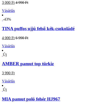
3 000 Ft
4 990 Ft
Vásárlás
-43%
TINA puffos ujjú felső kék-csokoládé
4 000 Ft
6 990 Ft
Vásárlás
Új
AMBER pamut top türkiz
3 990 Ft
Vásárlás
Új
MIA pamut poló fehér HJ967