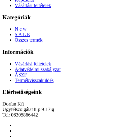
Vásárlási feltételek
Kategóriák
N e w
S A L E
Összes termék
Információk
Vásárlási feltételek
Adatvédelmi szabályzat
ÁSZF
Termékvisszaküldés
Elérhetőségeink
Dorfan Kft
Ügyfélszolgálat h-p 9-17ig
Tel: 06305866442