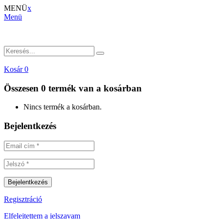
MENÜ
x
Menü
Kosár
0
Összesen
0 termék
van a kosárban
Nincs termék a kosárban.
Bejelentkezés
Regisztráció
Elfelejtettem a jelszavam