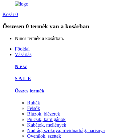
Kosár
0
Összesen
0 termék
van a kosárban
Nincs termék a kosárban.
Főoldal
Vásárlás
N e w
S A L E
Összes termék
Ruhák
Felsők
Blúzok, blézerek
Pulcsik, kardigánok
Kabátok, mellények
Nadrág, szoknya, rövidnadrág, harisnya
Overálok, szettek