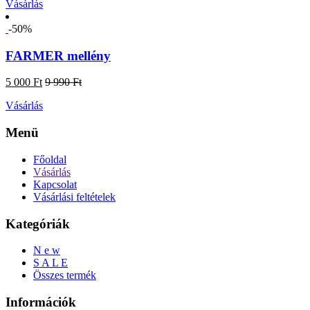
Vásárlás
-50%
FARMER mellény
5 000 Ft
9 990 Ft
Vásárlás
Menü
Főoldal
Vásárlás
Kapcsolat
Vásárlási feltételek
Kategóriák
N e w
S A L E
Összes termék
Információk