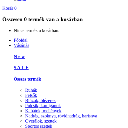
Kosár
0
Összesen
0 termék
van a kosárban
Nincs termék a kosárban.
Főoldal
Vásárlás
N e w
S A L E
Összes termék
Ruhák
Felsők
Blúzok, blézerek
Pulcsik, kardigánok
Kabátok, mellények
Nadrág, szoknya, rövidnadrág, harisnya
Overálok, szettek
Sportos szettek