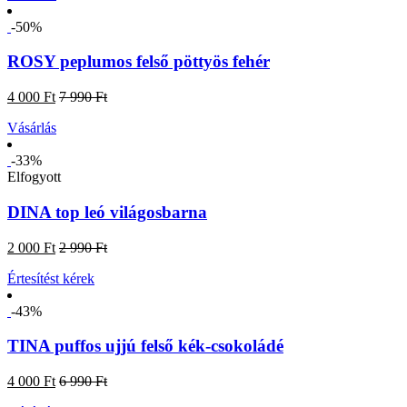
-50%
ROSY peplumos felső pöttyös fehér
4 000 Ft
7 990 Ft
Vásárlás
-33%
Elfogyott
DINA top leó világosbarna
2 000 Ft
2 990 Ft
Értesítést kérek
-43%
TINA puffos ujjú felső kék-csokoládé
4 000 Ft
6 990 Ft