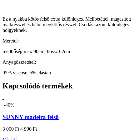
Ez a nyakba kötős felső extra különleges. Mellbetéttel, magasított
nyakrésszel és hátul megkötős résszel. Csodás fazon, különleges
hölgyeknek.
Méretei:
mellbőség max 90cm, hossz 62cm
Anyagösszetétel:
95% viscose, 5% elastan
Kapcsolódó termékek
-40%
SUNNY madeira felső
3 000 Ft
4 990 Ft
Vásárlás