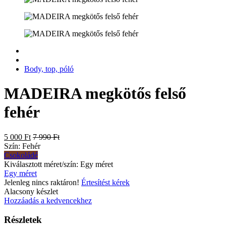
Body, top, póló
MADEIRA megkötős felső
fehér
5 000 Ft
7 990 Ft
Szín:
Fehér
Csokoládé
Kiválasztott méret/szín:
Egy méret
Egy méret
Jelenleg nincs raktáron!
Értesítést kérek
Alacsony készlet
Hozzáadás a kedvencekhez
Részletek