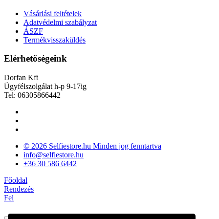
Vásárlási feltételek
Adatvédelmi szabályzat
ÁSZF
Termékvisszaküldés
Elérhetőségeink
Dorfan Kft
Ügyfélszolgálat h-p 9-17ig
Tel: 06305866442
© 2026 Selfiestore.hu Minden jog fenntartva
info@selfiestore.hu
+36 30 586 6442
Főoldal
Rendezés
Fel