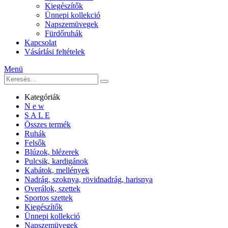
Kiegészítők
Ünnepi kollekció
Napszemüvegek
Fürdőruhák
Kapcsolat
Vásárlási feltételek
Menü
Kategóriák
N e w
S A L E
Összes termék
Ruhák
Felsők
Blúzok, blézerek
Pulcsik, kardigánok
Kabátok, mellények
Nadrág, szoknya, rövidnadrág, harisnya
Overálok, szettek
Sportos szettek
Kiegészítők
Ünnepi kollekció
Napszemüvegek