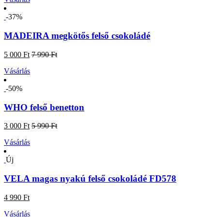
-37%
MADEIRA megkötős felső csokoládé
5 000 Ft
7 990 Ft
Vásárlás
-50%
WHO felső benetton
3 000 Ft
5 990 Ft
Vásárlás
Új
VELA magas nyakú felső csokoládé FD578
4 990 Ft
Vásárlás