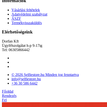
Információk
Vásárlási feltételek
Adatvédelmi szabályzat
ÁSZF
Termékvisszaküldés
Elérhetőségeink
Dorfan Kft
Ügyfélszolgálat h-p 9-17ig
Tel: 06305866442
© 2026 Selfiestore.hu Minden jog fenntartva
info@selfiestore.hu
+36 30 586 6442
Főoldal
Rendezés
Fel