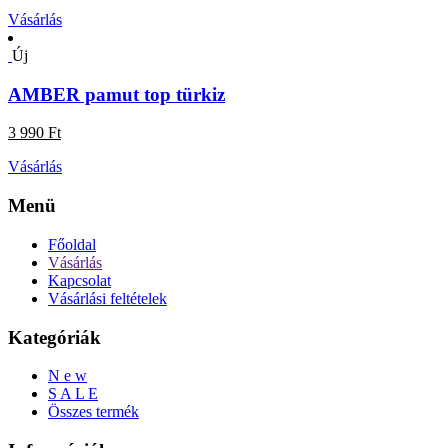
Vásárlás
Új
AMBER pamut top türkiz
3 990 Ft
Vásárlás
Menü
Főoldal
Vásárlás
Kapcsolat
Vásárlási feltételek
Kategóriák
N e w
S A L E
Összes termék