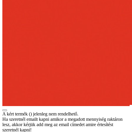
A kért termék (
) jelenleg nem rendelhető.
Ha szeretnél emailt kapni amikor a megadott mennyiség raktáron
lesz, akkor kérjük add meg az email címedet amire értesítést
szeretnél kapni!