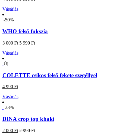
Vásárlás
-50%
WHO felső fukszia
3 000 Ft
5 990 Ft
Vásárlás
Új
COLETTE csíkos felső fekete szegéllyel
4 990 Ft
Vásárlás
-33%
DINA crop top khaki
2 000 Ft
2 990 Ft