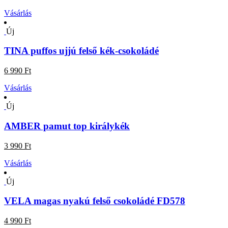
Vásárlás
Új
TINA puffos ujjú felső kék-csokoládé
6 990 Ft
Vásárlás
Új
AMBER pamut top királykék
3 990 Ft
Vásárlás
Új
VELA magas nyakú felső csokoládé FD578
4 990 Ft