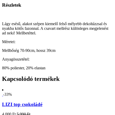
Részletek
Lágy esésű, alakot szépen kiemelő felső mélyebb dekoltázzsal és
nyakba kötős fazonnal. A csavart mellrész különleges megjelenést
ad neki! Mellbetéttel.
Méretei:
Mellbőség 70-90cm, hossz 39cm
Anyagösszetétel:
80% poliester, 20% elastan
Kapcsolódó termékek
-33%
LIZI top csokoládé
4 000 Ft
5 990 Ft