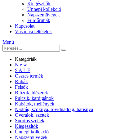
Kiegészítők
Ünnepi kollekció
Napszemüvegek
Fürdőruhák
Kapcsolat
Vásárlási feltételek
Menü
Kategóriák
N e w
S A L E
Összes termék
Ruhák
Felsők
Blúzok, blézerek
Pulcsik, kardigánok
Kabátok, mellények
Nadrág, szoknya, rövidnadrág, harisnya
Overálok, szettek
Sportos szettek
Kiegészítők
Ünnepi kollekció
Napszemüvegek