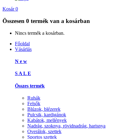
Kosár
0
Összesen
0 termék
van a kosárban
Nincs termék a kosárban.
Főoldal
Vásárlás
N e w
S A L E
Összes termék
Ruhák
Felsők
Blúzok, blézerek
Pulcsik, kardigánok
Kabátok, mellények
Nadrág, szoknya, rövidnadrág, harisnya
Overálok, szettek
Sportos szettek