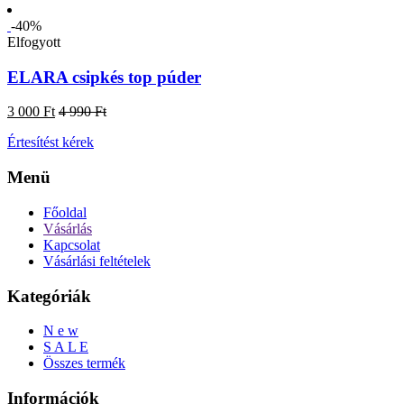
-40%
Elfogyott
ELARA csipkés top púder
3 000 Ft
4 990 Ft
Értesítést kérek
Menü
Főoldal
Vásárlás
Kapcsolat
Vásárlási feltételek
Kategóriák
N e w
S A L E
Összes termék
Információk