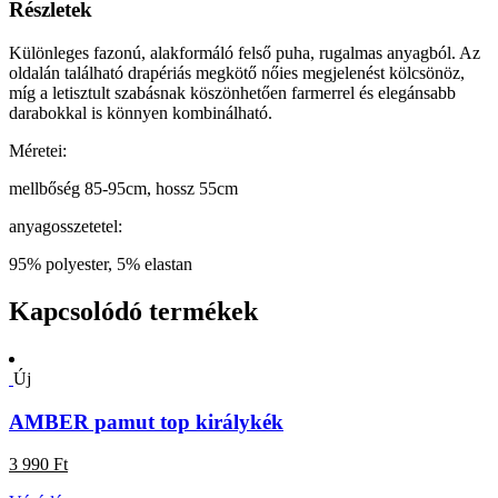
Részletek
Különleges fazonú, alakformáló felső puha, rugalmas anyagból. Az
oldalán található drapériás megkötő nőies megjelenést kölcsönöz,
míg a letisztult szabásnak köszönhetően farmerrel és elegánsabb
darabokkal is könnyen kombinálható.
Méretei:
mellbőség 85-95cm, hossz 55cm
anyagosszetetel:
95% polyester, 5% elastan
Kapcsolódó termékek
Új
AMBER pamut top királykék
3 990 Ft