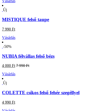
Vásárlás
Új
MISTIQUE felső taupe
7 990 Ft
Vásárlás
-50%
NUBIA félvállas felső bézs
4 000 Ft
7 990 Ft
Vásárlás
Új
COLETTE csíkos felső fehér szegéllyel
4 990 Ft
Vásárlás