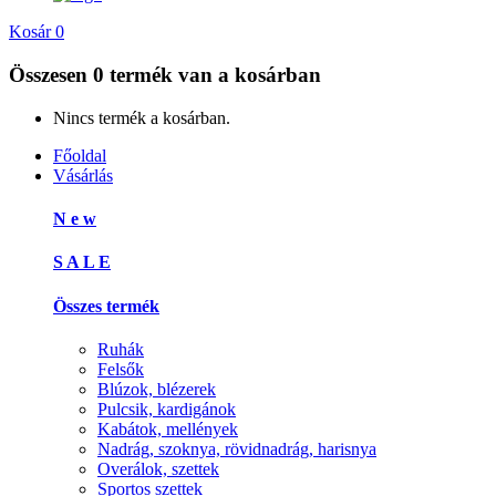
Kosár
0
Összesen
0 termék
van a kosárban
Nincs termék a kosárban.
Főoldal
Vásárlás
N e w
S A L E
Összes termék
Ruhák
Felsők
Blúzok, blézerek
Pulcsik, kardigánok
Kabátok, mellények
Nadrág, szoknya, rövidnadrág, harisnya
Overálok, szettek
Sportos szettek