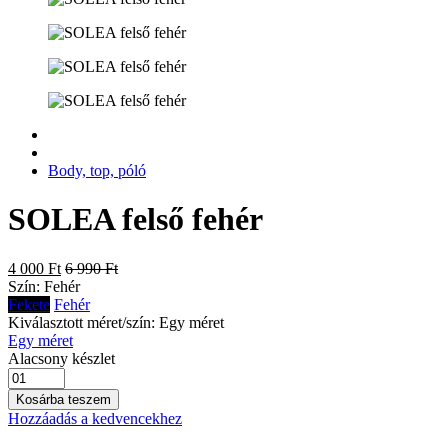
Body, top, póló
SOLEA felső fehér
4 000 Ft
6 990 Ft
Szín:
Fehér
Fekete
Fehér
Kiválasztott méret/szín:
Egy méret
Egy méret
Alacsony készlet
Kosárba teszem
Hozzáadás a kedvencekhez