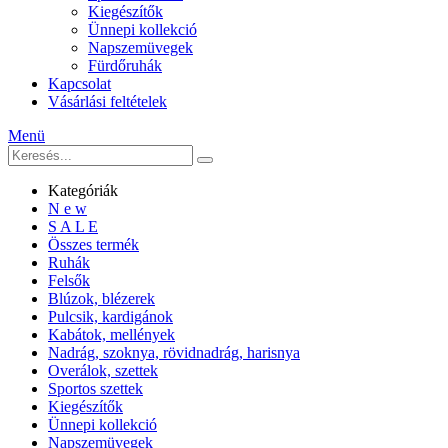
Kiegészítők
Ünnepi kollekció
Napszemüvegek
Fürdőruhák
Kapcsolat
Vásárlási feltételek
Menü
Kategóriák
N e w
S A L E
Összes termék
Ruhák
Felsők
Blúzok, blézerek
Pulcsik, kardigánok
Kabátok, mellények
Nadrág, szoknya, rövidnadrág, harisnya
Overálok, szettek
Sportos szettek
Kiegészítők
Ünnepi kollekció
Napszemüvegek