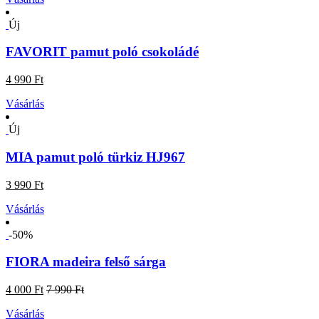
Új
FAVORIT pamut poló csokoládé
4 990 Ft
Vásárlás
Új
MIA pamut poló türkiz HJ967
3 990 Ft
Vásárlás
-50%
FIORA madeira felső sárga
4 000 Ft
7 990 Ft
Vásárlás