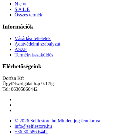
N e w
S A L E
Összes termék
Információk
Vásárlási feltételek
Adatvédelmi szabályzat
ÁSZF
Termékvisszaküldés
Elérhetőségeink
Dorfan Kft
Ügyfélszolgálat h-p 9-17ig
Tel: 06305866442
© 2026 Selfiestore.hu Minden jog fenntartva
info@selfiestore.hu
+36 30 586 6442