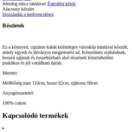
Jelenleg nincs raktáron!
Értesítést kérek
Alacsony készlet
Hozzáadás a kedvencekhez
Részletek
Ez a könnyed, cipzáras kabát különleges városkép mintával készült,
amely egyedi és látványos megjelenést ad. Kényelmes szabásának,
hosszú ujjának és összehúzható alsó részének köszönhetően
praktikus és jól variálható darab.
Meretei:
Mellbőség max 110cm, hossz 62cm, ujjhossz 60cm
Anyagösszetetel:
100% cotton
Kapcsolódó termékek