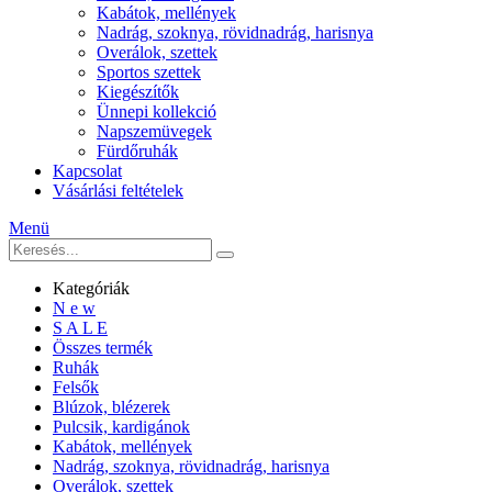
Kabátok, mellények
Nadrág, szoknya, rövidnadrág, harisnya
Overálok, szettek
Sportos szettek
Kiegészítők
Ünnepi kollekció
Napszemüvegek
Fürdőruhák
Kapcsolat
Vásárlási feltételek
Menü
Kategóriák
N e w
S A L E
Összes termék
Ruhák
Felsők
Blúzok, blézerek
Pulcsik, kardigánok
Kabátok, mellények
Nadrág, szoknya, rövidnadrág, harisnya
Overálok, szettek