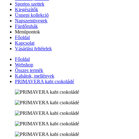
Sportos szettek
Kiegészítők
Ünnepi kollekció
Napszemüvegek
Fürdőruhák
Menüpontok
Főoldal
Kapcsolat
Vásárlási feltételek
Főoldal
Webshop
Összes termék
Kabátok, mellények
PRIMAVERA kabi csokoládé