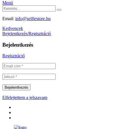
Menü
Email:
info@selfiestore.hu
Kedvencek
Bejelentkezés/Regisztráció
Bejelentkezés
Regisztráció
Elfelejtettem a jelszavam