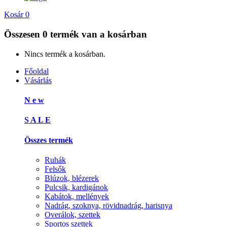
Kosár
0
Összesen
0 termék
van a kosárban
Nincs termék a kosárban.
Főoldal
Vásárlás
N e w
S A L E
Összes termék
Ruhák
Felsők
Blúzok, blézerek
Pulcsik, kardigánok
Kabátok, mellények
Nadrág, szoknya, rövidnadrág, harisnya
Overálok, szettek
Sportos szettek