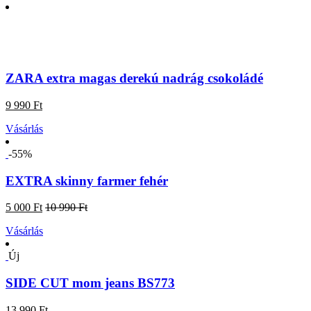
ZARA extra magas derekú nadrág csokoládé
9 990 Ft
Vásárlás
-55%
EXTRA skinny farmer fehér
5 000 Ft
10 990 Ft
Vásárlás
Új
SIDE CUT mom jeans BS773
13 990 Ft