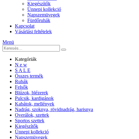
Kiegészítők
Ünnepi kollekció
Napszemüvegek
Fürdőruhák
Kapcsolat
Vásárlási feltételek
Menü
Kategóriák
N e w
S A L E
Összes termék
Ruhák
Felsők
Blúzok, blézerek
Pulcsik, kardigánok
Kabátok, mellények
Nadrág, szoknya, rövidnadrág, harisnya
Overálok, szettek
Sportos szettek
Kiegészítők
Ünnepi kollekció
Napszemüvegek