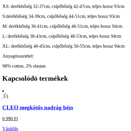
XS: derékbőség 32-37cm, csípőbőség 42-47cm, teljes hossz 93cm
S:derékbőség 34-39cm, csípőbőség 44-51cm, teljes hossz 93cm
M: derékbőség 36-41cm, csípőbőség 46-51cm, teljes hossz 94cm
L: derékbőség 38-43cm, csípőbőség 48-53cm, teljes hossz 94cm
XL: derékbőség 40-45cm, csípőbőség 50-55cm, teljes hossz 94cm
Anyagösszetétel:
98% cotton, 2% elastan
Kapcsolódó termékek
Új
CLEO megkötős nadrág bézs
6 990 Ft
Vásárlás