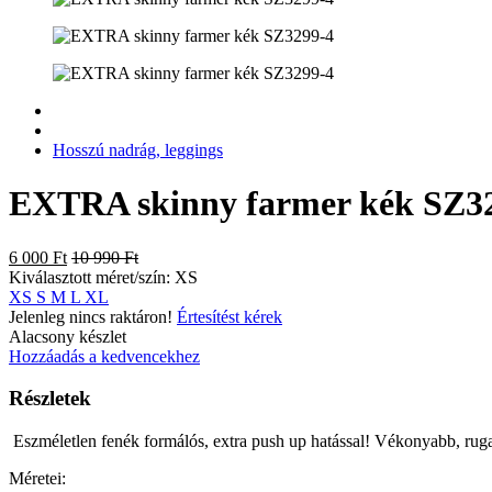
Hosszú nadrág, leggings
EXTRA skinny farmer kék SZ3
6 000 Ft
10 990 Ft
Kiválasztott méret/szín:
XS
XS
S
M
L
XL
Jelenleg nincs raktáron!
Értesítést kérek
Alacsony készlet
Hozzáadás a kedvencekhez
Részletek
Eszméletlen fenék formálós, extra push up hatással! Vékonyabb, rug
Méretei: