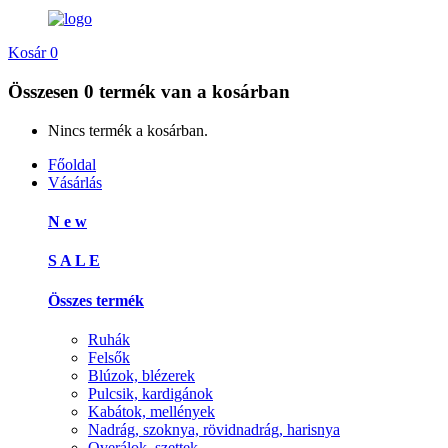
Kosár
0
Összesen
0 termék
van a kosárban
Nincs termék a kosárban.
Főoldal
Vásárlás
N e w
S A L E
Összes termék
Ruhák
Felsők
Blúzok, blézerek
Pulcsik, kardigánok
Kabátok, mellények
Nadrág, szoknya, rövidnadrág, harisnya
Overálok, szettek