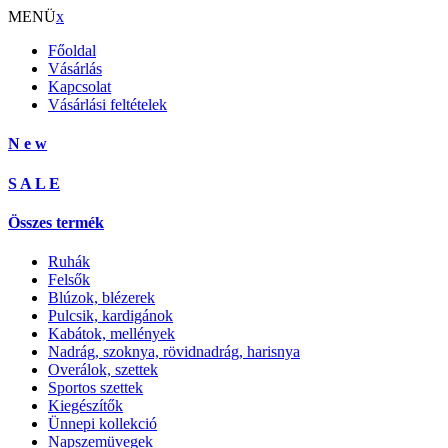
MENÜ
x
Főoldal
Vásárlás
Kapcsolat
Vásárlási feltételek
N e w
S A L E
Összes termék
Ruhák
Felsők
Blúzok, blézerek
Pulcsik, kardigánok
Kabátok, mellények
Nadrág, szoknya, rövidnadrág, harisnya
Overálok, szettek
Sportos szettek
Kiegészítők
Ünnepi kollekció
Napszemüvegek