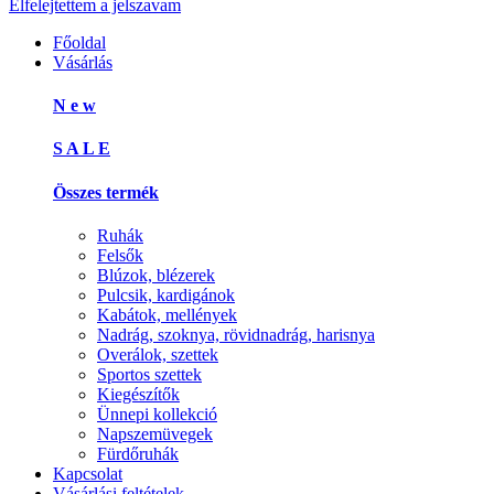
Elfelejtettem a jelszavam
Főoldal
Vásárlás
N e w
S A L E
Összes termék
Ruhák
Felsők
Blúzok, blézerek
Pulcsik, kardigánok
Kabátok, mellények
Nadrág, szoknya, rövidnadrág, harisnya
Overálok, szettek
Sportos szettek
Kiegészítők
Ünnepi kollekció
Napszemüvegek
Fürdőruhák
Kapcsolat
Vásárlási feltételek