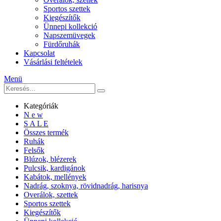
Sportos szettek
Kiegészítők
Ünnepi kollekció
Napszemüvegek
Fürdőruhák
Kapcsolat
Vásárlási feltételek
Menü
Kategóriák
N e w
S A L E
Összes termék
Ruhák
Felsők
Blúzok, blézerek
Pulcsik, kardigánok
Kabátok, mellények
Nadrág, szoknya, rövidnadrág, harisnya
Overálok, szettek
Sportos szettek
Kiegészítők