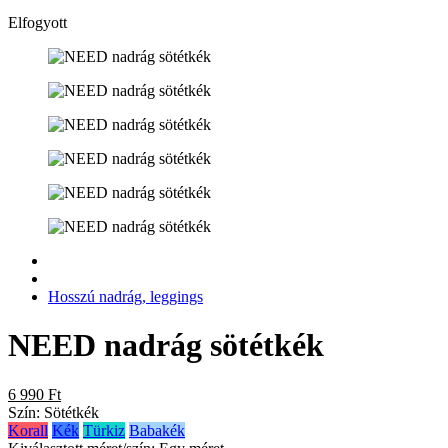
Elfogyott
Hosszú nadrág, leggings
NEED nadrág sötétkék
6 990 Ft
Szín:
Sötétkék
Korall
Kék
Türkiz
Babakék