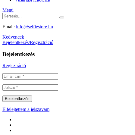
Menü
Email:
info@selfiestore.hu
Kedvencek
Bejelentkezés/Regisztráció
Bejelentkezés
Regisztráció
Elfelejtettem a jelszavam