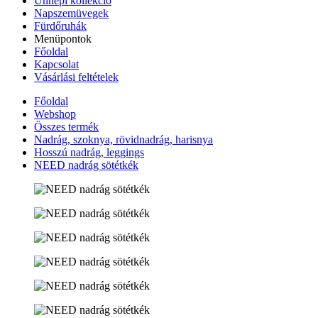
Ünnepi kollekció
Napszemüvegek
Fürdőruhák
Menüpontok
Főoldal
Kapcsolat
Vásárlási feltételek
Főoldal
Webshop
Összes termék
Nadrág, szoknya, rövidnadrág, harisnya
Hosszú nadrág, leggings
NEED nadrág sötétkék