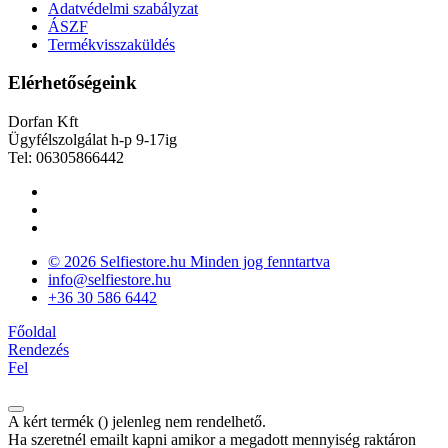
Adatvédelmi szabályzat
ÁSZF
Termékvisszaküldés
Elérhetőségeink
Dorfan Kft
Ügyfélszolgálat h-p 9-17ig
Tel: 06305866442
© 2026 Selfiestore.hu Minden jog fenntartva
info@selfiestore.hu
+36 30 586 6442
Főoldal
Rendezés
Fel
A kért termék (
) jelenleg nem rendelhető.
Ha szeretnél emailt kapni amikor a megadott mennyiség raktáron