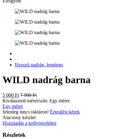
Elfogyott
Hosszú nadrág, leggings
WILD nadrág barna
5 000 Ft
7 990 Ft
Kiválasztott méret/szín:
Egy méret
Egy méret
Jelenleg nincs raktáron!
Értesítést kérek
Alacsony készlet
Hozzáadás a kedvencekhez
Részletek