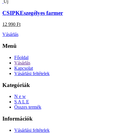
Új
CSIPKEszegélyes farmer
12 990 Ft
Vásárlás
Menü
Főoldal
Vásárlás
Kapcsolat
Vásárlási feltételek
Kategóriák
N e w
S A L E
Összes termék
Információk
Vásárlási feltételek