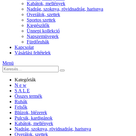
Kabátok, mellények
Nadrág, szoknya, rövidnadrág, harisnya
Overálok, szettek
Sportos szettek
Kiegészítők
Ünnepi kollekció
Napszemüvegek
Fürdőruhák
Kapcsolat
Vásárlási feltételek
Menü
Kategóriák
N e w
S A L E
Összes termék
Ruhák
Felsők
Blúzok, blézerek
Pulcsik, kardigánok
Kabátok, mellények
Nadrág, szoknya, rövidnadrág, harisnya
Overálok, szettek