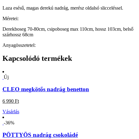
Laza esésű, magas derekú nadrág, merész oldalsó slicceléssel.
Méretei:
Derekboseg 70-80cm, csipoboseg max 110cm, hossz 103cm, belső
szárhossz 68cm
Anyagösszetetel:
Kapcsolódó termékek
Új
CLEO megkötős nadrág benetton
6 990 Ft
Vásárlás
-36%
PÖTTYÖS nadrág csokoládé