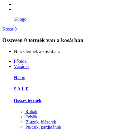
Kosár
0
Összesen
0 termék
van a kosárban
Nincs termék a kosárban.
Főoldal
Vásárlás
N e w
S A L E
Összes termék
Ruhák
Felsők
Blúzok, blézerek
Pulcsik, kardigánok