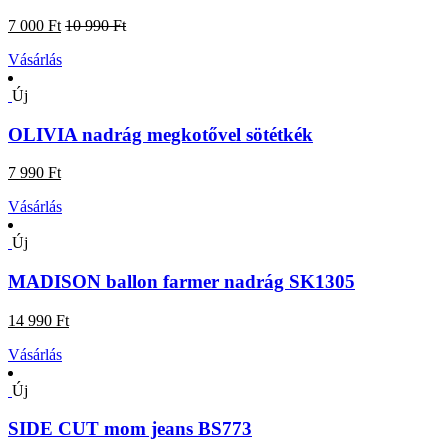
7 000 Ft
10 990 Ft
Vásárlás
Új
OLIVIA nadrág megkotővel sötétkék
7 990 Ft
Vásárlás
Új
MADISON ballon farmer nadrág SK1305
14 990 Ft
Vásárlás
Új
SIDE CUT mom jeans BS773