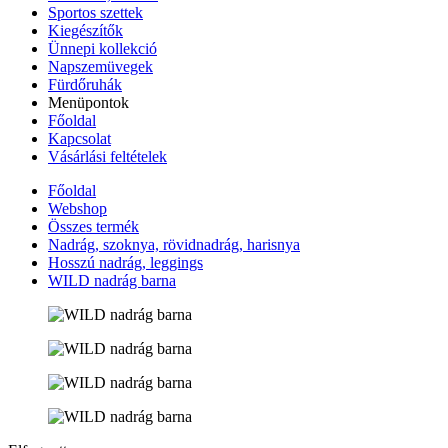
Sportos szettek
Kiegészítők
Ünnepi kollekció
Napszemüvegek
Fürdőruhák
Menüpontok
Főoldal
Kapcsolat
Vásárlási feltételek
Főoldal
Webshop
Összes termék
Nadrág, szoknya, rövidnadrág, harisnya
Hosszú nadrág, leggings
WILD nadrág barna