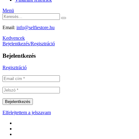
Menü
Email:
info@selfiestore.hu
Kedvencek
Bejelentkezés/Regisztráció
Bejelentkezés
Regisztráció
Elfelejtettem a jelszavam