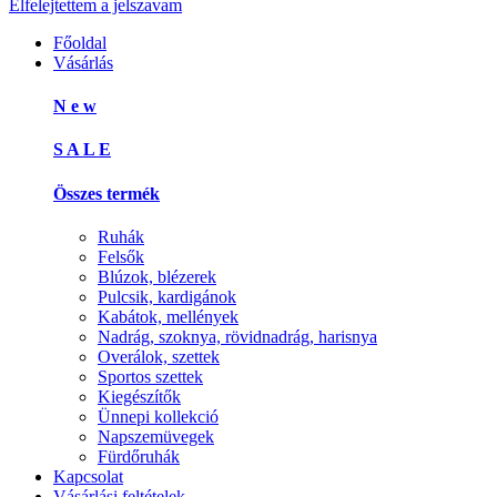
Elfelejtettem a jelszavam
Főoldal
Vásárlás
N e w
S A L E
Összes termék
Ruhák
Felsők
Blúzok, blézerek
Pulcsik, kardigánok
Kabátok, mellények
Nadrág, szoknya, rövidnadrág, harisnya
Overálok, szettek
Sportos szettek
Kiegészítők
Ünnepi kollekció
Napszemüvegek
Fürdőruhák
Kapcsolat
Vásárlási feltételek