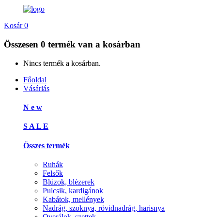
Kosár
0
Összesen
0 termék
van a kosárban
Nincs termék a kosárban.
Főoldal
Vásárlás
N e w
S A L E
Összes termék
Ruhák
Felsők
Blúzok, blézerek
Pulcsik, kardigánok
Kabátok, mellények
Nadrág, szoknya, rövidnadrág, harisnya
Overálok, szettek