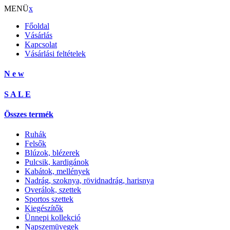
MENÜ
x
Főoldal
Vásárlás
Kapcsolat
Vásárlási feltételek
N e w
S A L E
Összes termék
Ruhák
Felsők
Blúzok, blézerek
Pulcsik, kardigánok
Kabátok, mellények
Nadrág, szoknya, rövidnadrág, harisnya
Overálok, szettek
Sportos szettek
Kiegészítők
Ünnepi kollekció
Napszemüvegek