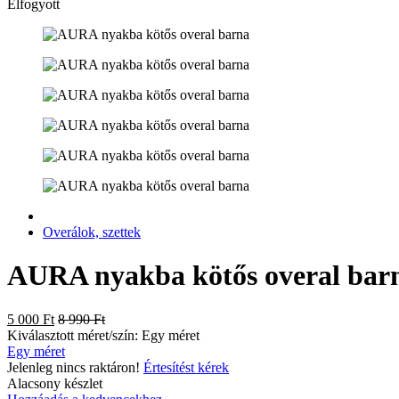
Elfogyott
Overálok, szettek
AURA nyakba kötős overal bar
5 000 Ft
8 990 Ft
Kiválasztott méret/szín:
Egy méret
Egy méret
Jelenleg nincs raktáron!
Értesítést kérek
Alacsony készlet