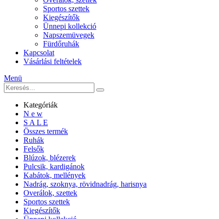
Sportos szettek
Kiegészítők
Ünnepi kollekció
Napszemüvegek
Fürdőruhák
Kapcsolat
Vásárlási feltételek
Menü
Kategóriák
N e w
S A L E
Összes termék
Ruhák
Felsők
Blúzok, blézerek
Pulcsik, kardigánok
Kabátok, mellények
Nadrág, szoknya, rövidnadrág, harisnya
Overálok, szettek
Sportos szettek
Kiegészítők