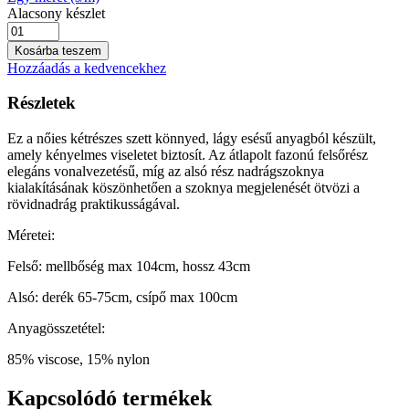
Alacsony készlet
Kosárba teszem
Hozzáadás a kedvencekhez
Részletek
Ez a nőies kétrészes szett könnyed, lágy esésű anyagból készült,
amely kényelmes viseletet biztosít. Az átlapolt fazonú felsőrész
elegáns vonalvezetésű, míg az alsó rész nadrágszoknya
kialakításának köszönhetően a szoknya megjelenését ötvözi a
rövidnadrág praktikusságával.
Méretei:
Felső: mellbőség max 104cm, hossz 43cm
Alsó: derék 65-75cm, csípő max 100cm
Anyagösszetétel:
85% viscose, 15% nylon
Kapcsolódó termékek