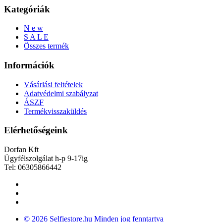
Kategóriák
N e w
S A L E
Összes termék
Információk
Vásárlási feltételek
Adatvédelmi szabályzat
ÁSZF
Termékvisszaküldés
Elérhetőségeink
Dorfan Kft
Ügyfélszolgálat h-p 9-17ig
Tel: 06305866442
© 2026 Selfiestore.hu Minden jog fenntartva