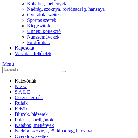
Kabátok, mellények
Nadrág, szoknya, rövidnadrág, harisnya
Overálok, szettek
Sportos szettek
Kiegészítők
Ünnepi kollekció
Napszemüvegek
Fürdőruhák
Kapcsolat
Vásárlási feltételek
Menü
Kategóriák
N e w
S A L E
Összes termék
Ruhák
Felsők
Blúzok, blézerek
Pulcsik, kardigánok
Kabátok, mellények
Nadrág, szoknya, rövidnadrág, harisnya
Overálok, szettek