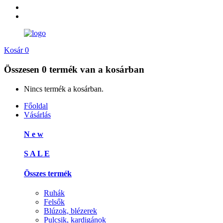
Kosár
0
Összesen
0 termék
van a kosárban
Nincs termék a kosárban.
Főoldal
Vásárlás
N e w
S A L E
Összes termék
Ruhák
Felsők
Blúzok, blézerek
Pulcsik, kardigánok