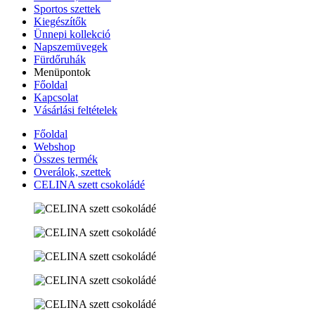
Sportos szettek
Kiegészítők
Ünnepi kollekció
Napszemüvegek
Fürdőruhák
Menüpontok
Főoldal
Kapcsolat
Vásárlási feltételek
Főoldal
Webshop
Összes termék
Overálok, szettek
CELINA szett csokoládé