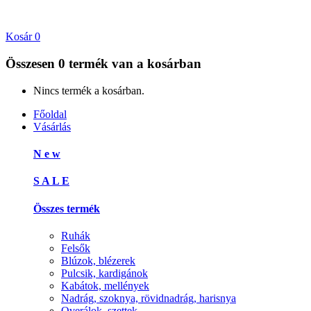
Kosár
0
Összesen
0 termék
van a kosárban
Nincs termék a kosárban.
Főoldal
Vásárlás
N e w
S A L E
Összes termék
Ruhák
Felsők
Blúzok, blézerek
Pulcsik, kardigánok
Kabátok, mellények
Nadrág, szoknya, rövidnadrág, harisnya
Overálok, szettek