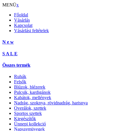
MENÜ
x
Főoldal
Vásárlás
Kapcsolat
Vásárlási feltételek
N e w
S A L E
Összes termék
Ruhák
Felsők
Blúzok, blézerek
Pulcsik, kardigánok
Kabátok, mellények
Nadrág, szoknya, rövidnadrág, harisnya
Overálok, szettek
Sportos szettek
Kiegészítők
Ünnepi kollekció
Napszemüvegek