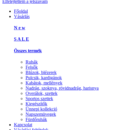
Elfelejtettem a jelszavam
Főoldal
Vásárlás
N e w
S A L E
Összes termék
Ruhák
Felsők
Blúzok, blézerek
Pulcsik, kardigánok
Kabátok, mellények
Nadrág, szoknya, rövidnadrág, harisnya
Overálok, szettek
Sportos szettek
Kiegészítők
Ünnepi kollekció
Napszemüvegek
Fürdőruhák
Kapcsolat
Vásárlási feltételek