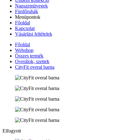
Ünnepi kollekció
Napszemüvegek
Fürdőruhák
Menüpontok
Főoldal
Kapcsolat
Vásárlási feltételek
Főoldal
Webshop
Összes termék
Overálok, szettek
CityFit overal barna
Elfogyott