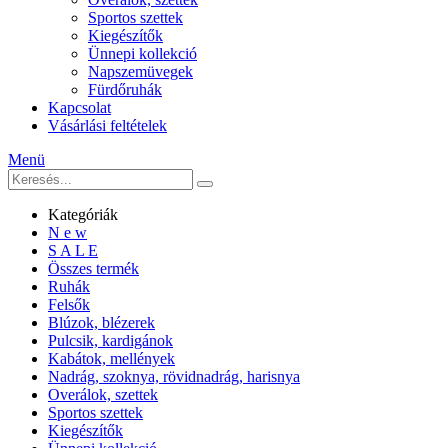
Sportos szettek
Kiegészítők
Ünnepi kollekció
Napszemüvegek
Fürdőruhák
Kapcsolat
Vásárlási feltételek
Menü
Kategóriák
N e w
S A L E
Összes termék
Ruhák
Felsők
Blúzok, blézerek
Pulcsik, kardigánok
Kabátok, mellények
Nadrág, szoknya, rövidnadrág, harisnya
Overálok, szettek
Sportos szettek
Kiegészítők