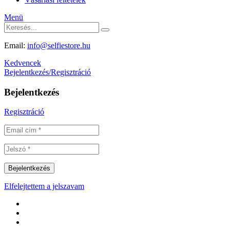
Menü
Email:
info@selfiestore.hu
Kedvencek
Bejelentkezés/Regisztráció
Bejelentkezés
Regisztráció
Elfelejtettem a jelszavam