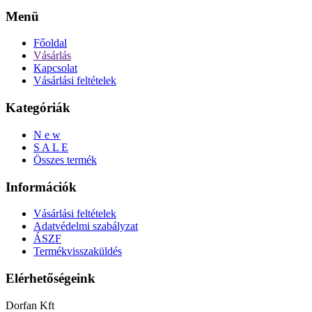
Menü
Főoldal
Vásárlás
Kapcsolat
Vásárlási feltételek
Kategóriák
N e w
S A L E
Összes termék
Információk
Vásárlási feltételek
Adatvédelmi szabályzat
ÁSZF
Termékvisszaküldés
Elérhetőségeink
Dorfan Kft