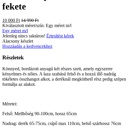
fekete
10 000 Ft
14 990 Ft
Kiválasztott méret/szín:
Egy méret m/l
Egy méret m/l
Jelenleg nincs raktáron!
Értesítést kérek
Alacsony készlet
Hozzáadás a kedvencekhez
Részletek
Könnyed, bordázott anyagú két részes szett, amely egyszerre
kényelmes és nőies. A laza szabású felső és a hozzá illő nadrág
tökéletes összhangot alkot, a deréknál megköthető rész pedig szépen
formálja az alakot.
Méretei:
Felső: Mellbőség 90-100cm, hossz 65cm
Nadrag: derék 65-75cm, csípő max 110cm, belső szárhossz 76cm