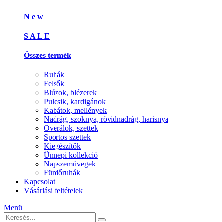
N e w
S A L E
Összes termék
Ruhák
Felsők
Blúzok, blézerek
Pulcsik, kardigánok
Kabátok, mellények
Nadrág, szoknya, rövidnadrág, harisnya
Overálok, szettek
Sportos szettek
Kiegészítők
Ünnepi kollekció
Napszemüvegek
Fürdőruhák
Kapcsolat
Vásárlási feltételek
Menü