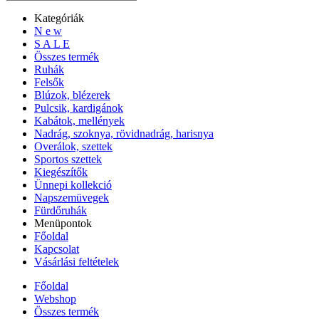
Kategóriák
N e w
S A L E
Összes termék
Ruhák
Felsők
Blúzok, blézerek
Pulcsik, kardigánok
Kabátok, mellények
Nadrág, szoknya, rövidnadrág, harisnya
Overálok, szettek
Sportos szettek
Kiegészítők
Ünnepi kollekció
Napszemüvegek
Fürdőruhák
Menüpontok
Főoldal
Kapcsolat
Vásárlási feltételek
Főoldal
Webshop
Összes termék