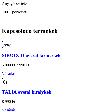
Anyagösszetétel:
100% polyester
Kapcsolódó termékek
-37%
SIROCCO overal farmerkék
5 000 Ft
7 990 Ft
Vásárlás
Új
TALIA overal királykék
8 990 Ft
Vásárlás