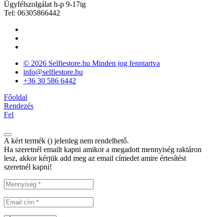
Ügyfélszolgálat h-p 9-17ig
Tel: 06305866442
© 2026 Selfiestore.hu Minden jog fenntartva
info@selfiestore.hu
+36 30 586 6442
Főoldal
Rendezés
Fel
A kért termék (
) jelenleg nem rendelhető.
Ha szeretnél emailt kapni amikor a megadott mennyiség raktáron
lesz, akkor kérjük add meg az email címedet amire értesítést
szeretnél kapni!