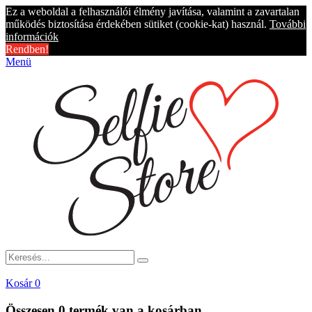
Ez a weboldal a felhasználói élmény javítása, valamint a zavartalan
működés biztosítása érdekében sütiket (cookie-kat) használ.
További
információk
Rendben!
Menü
Kosár
0
Összesen
0 termék
van a kosárban