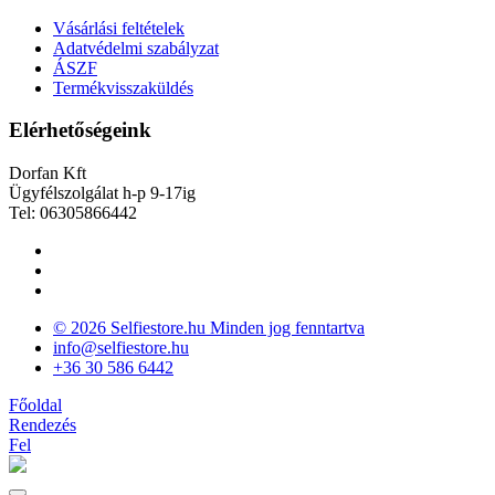
Vásárlási feltételek
Adatvédelmi szabályzat
ÁSZF
Termékvisszaküldés
Elérhetőségeink
Dorfan Kft
Ügyfélszolgálat h-p 9-17ig
Tel: 06305866442
© 2026 Selfiestore.hu Minden jog fenntartva
info@selfiestore.hu
+36 30 586 6442
Főoldal
Rendezés
Fel