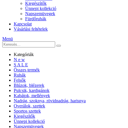
Kiegészítők
Ünnepi kollekció
Napszemüvegek
Fürdőruhák
Kapcsolat
Vásárlási feltételek
Menü
Kategóriák
N e w
S A L E
Összes termék
Ruhák
Felsők
Blúzok, blézerek
Pulcsik, kardigánok
Kabátok, mellények
Nadrág, szoknya, rövidnadrág, harisnya
Overálok, szettek
Sportos szettek
Kiegészítők
Ünnepi kollekció
Napszemüvegek