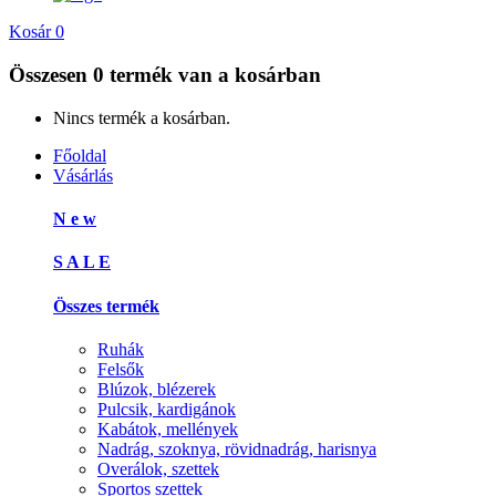
Kosár
0
Összesen
0 termék
van a kosárban
Nincs termék a kosárban.
Főoldal
Vásárlás
N e w
S A L E
Összes termék
Ruhák
Felsők
Blúzok, blézerek
Pulcsik, kardigánok
Kabátok, mellények
Nadrág, szoknya, rövidnadrág, harisnya
Overálok, szettek
Sportos szettek