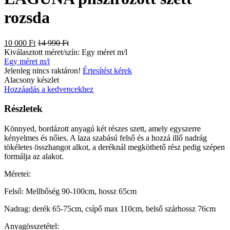
rozsda
10 000 Ft
14 990 Ft
Kiválasztott méret/szín:
Egy méret m/l
Egy méret m/l
Jelenleg nincs raktáron!
Értesítést kérek
Alacsony készlet
Hozzáadás a kedvencekhez
Részletek
Könnyed, bordázott anyagú két részes szett, amely egyszerre
kényelmes és nőies. A laza szabású felső és a hozzá illő nadrág
tökéletes összhangot alkot, a deréknál megköthető rész pedig szépen
formálja az alakot.
Méretei:
Felső: Mellbőség 90-100cm, hossz 65cm
Nadrag: derék 65-75cm, csípő max 110cm, belső szárhossz 76cm
Anyagösszetétel: