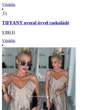
Vásárlás
Új
TIFFANY overal övvel csokoládé
9 990 Ft
Vásárlás