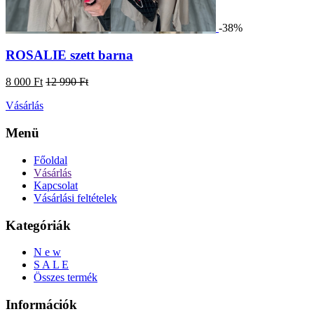
-38%
ROSALIE szett barna
8 000 Ft
12 990 Ft
Vásárlás
Menü
Főoldal
Vásárlás
Kapcsolat
Vásárlási feltételek
Kategóriák
N e w
S A L E
Összes termék
Információk