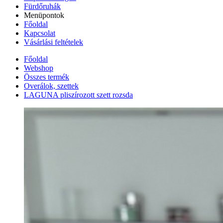
Fürdőruhák
Menüpontok
Főoldal
Kapcsolat
Vásárlási feltételek
Főoldal
Webshop
Összes termék
Overálok, szettek
LAGUNA pliszírozott szett rozsda