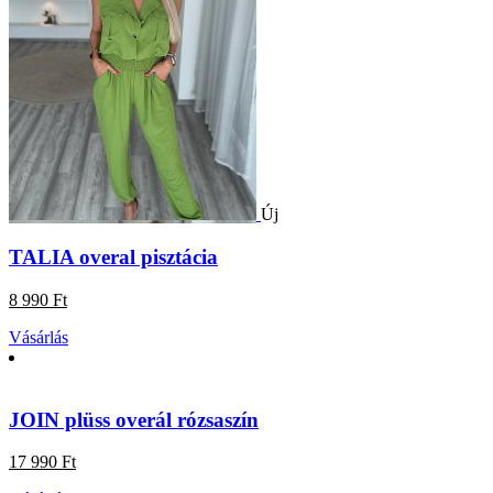
Új
TALIA overal pisztácia
8 990 Ft
Vásárlás
JOIN plüss overál rózsaszín
17 990 Ft