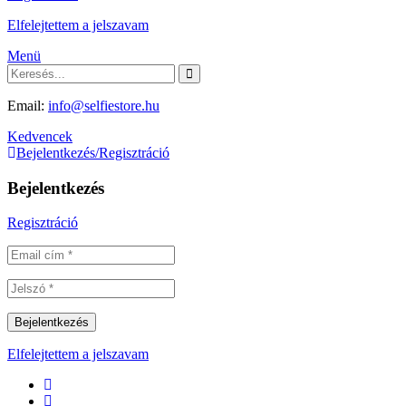
Elfelejtettem a jelszavam
Menü
Email:
info@selfiestore.hu
Kedvencek
Bejelentkezés/Regisztráció
Bejelentkezés
Regisztráció
Elfelejtettem a jelszavam