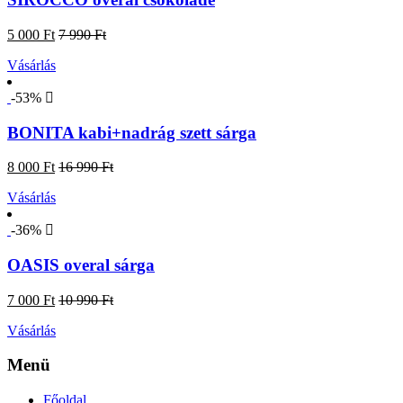
5 000 Ft
7 990 Ft
Vásárlás
-53%
BONITA kabi+nadrág szett sárga
8 000 Ft
16 990 Ft
Vásárlás
-36%
OASIS overal sárga
7 000 Ft
10 990 Ft
Vásárlás
Menü
Főoldal