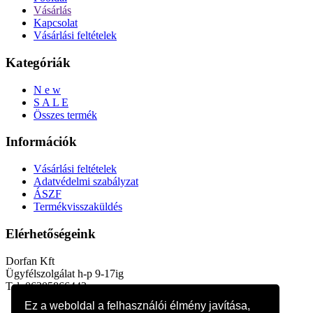
Vásárlás
Kapcsolat
Vásárlási feltételek
Kategóriák
N e w
S A L E
Összes termék
Információk
Vásárlási feltételek
Adatvédelmi szabályzat
ÁSZF
Termékvisszaküldés
Elérhetőségeink
Dorfan Kft
Ügyfélszolgálat h-p 9-17ig
Tel: 06305866442
Ez a weboldal a felhasználói élmény javítása,