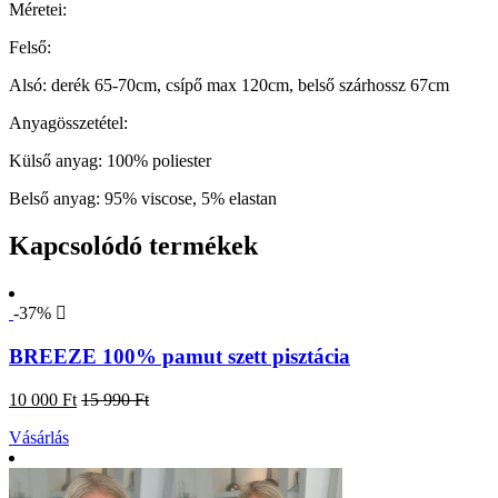
Méretei:
Felső:
Alsó: derék 65-70cm, csípő max 120cm, belső szárhossz 67cm
Anyagösszetétel:
Külső anyag:
100% poliester
Belső anyag:
95% viscose, 5% elastan
Kapcsolódó termékek
-37%
BREEZE 100% pamut szett pisztácia
10 000 Ft
15 990 Ft
Vásárlás