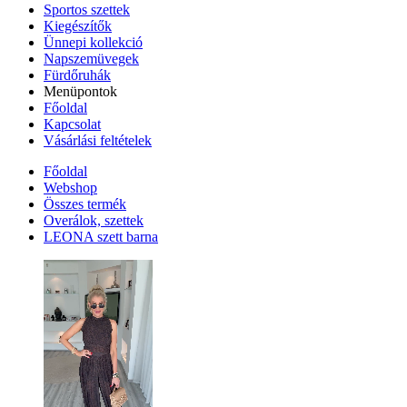
Sportos szettek
Kiegészítők
Ünnepi kollekció
Napszemüvegek
Fürdőruhák
Menüpontok
Főoldal
Kapcsolat
Vásárlási feltételek
Főoldal
Webshop
Összes termék
Overálok, szettek
LEONA szett barna