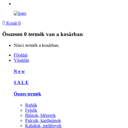
Kosár
0
Összesen
0 termék
van a kosárban
Nincs termék a kosárban.
Főoldal
Vásárlás
N e w
S A L E
Összes termék
Ruhák
Felsők
Blúzok, blézerek
Pulcsik, kardigánok
Kabátok, mellények