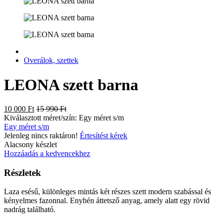
Overálok, szettek
LEONA szett barna
10 000 Ft
15 990 Ft
Kiválasztott méret/szín:
Egy méret s/m
Egy méret s/m
Jelenleg nincs raktáron!
Értesítést kérek
Alacsony készlet
Hozzáadás a kedvencekhez
Részletek
Laza esésű, különleges mintás két részes szett modern szabással és
kényelmes fazonnal. Enyhén áttetsző anyag, amely alatt egy rövid
nadrág található.