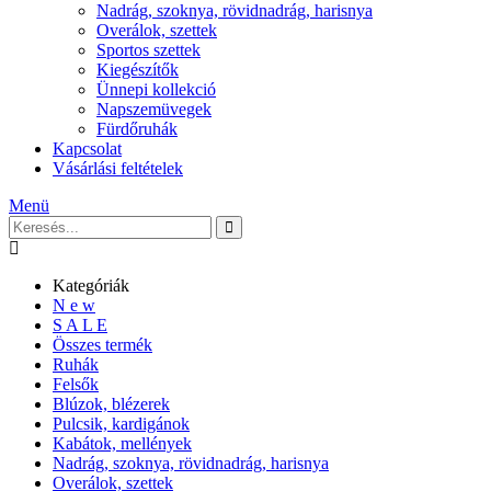
Nadrág, szoknya, rövidnadrág, harisnya
Overálok, szettek
Sportos szettek
Kiegészítők
Ünnepi kollekció
Napszemüvegek
Fürdőruhák
Kapcsolat
Vásárlási feltételek
Menü
Kategóriák
N e w
S A L E
Összes termék
Ruhák
Felsők
Blúzok, blézerek
Pulcsik, kardigánok
Kabátok, mellények
Nadrág, szoknya, rövidnadrág, harisnya
Overálok, szettek