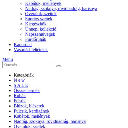
Kabátok, mellények
Nadrág, szoknya, rövidnadrág, harisnya
Overálok, szettek
Sportos szettek
Kiegészítők
Ünnepi kollekció
Napszemüvegek
Fürdőruhák
Kapcsolat
Vásárlási feltételek
Menü
Kategóriák
N e w
S A L E
Összes termék
Ruhák
Felsők
Blúzok, blézerek
Pulcsik, kardigánok
Kabátok, mellények
Nadrág, szoknya, rövidnadrág, harisnya
Overálok, szettek