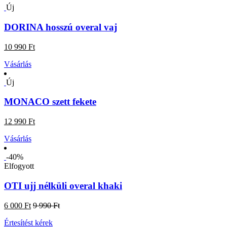
Új
DORINA hosszú overal vaj
10 990 Ft
Vásárlás
Új
MONACO szett fekete
12 990 Ft
Vásárlás
-40%
Elfogyott
OTI ujj nélküli overal khaki
6 000 Ft
9 990 Ft
Értesítést kérek