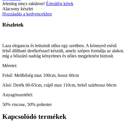
Jelenleg nincs raktáron!
Értesítést kérek
Alacsony készlet
Hozzáadás a kedvencekhez
Részletek
Laza elegancia és letisztult stílus egy szettben. A könnyed esésű
felső állítható derékrésszel készült, amely szépen formálja az alakot,
míg a bőszárú nadrág kényelmes és nőies megjelenést biztosít.
Méretei:
Felső: Mellbőség max 100cm, hossz 60cm
Alsó: Derék 60-65cm, csípő max 110cm, belső szárhossz 66cm
Anyagösszetétel:
50% viscose, 50% poliester
Kapcsolódó termékek