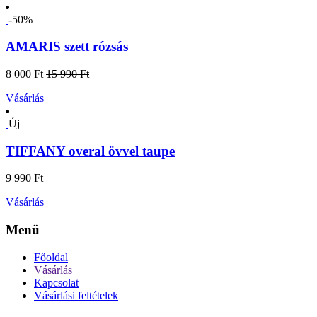
-50%
AMARIS szett rózsás
8 000 Ft
15 990 Ft
Vásárlás
Új
TIFFANY overal övvel taupe
9 990 Ft
Vásárlás
Menü
Főoldal
Vásárlás
Kapcsolat
Vásárlási feltételek