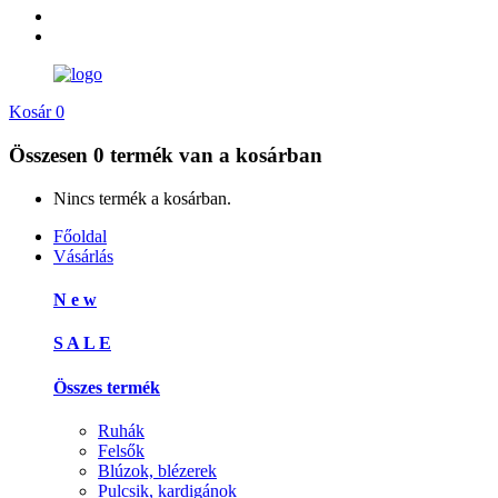
Kosár
0
Összesen
0 termék
van a kosárban
Nincs termék a kosárban.
Főoldal
Vásárlás
N e w
S A L E
Összes termék
Ruhák
Felsők
Blúzok, blézerek
Pulcsik, kardigánok