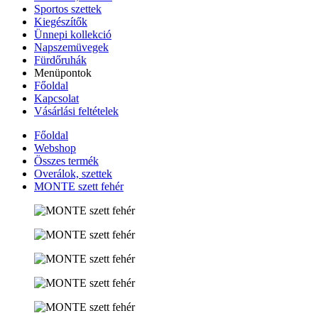
Sportos szettek
Kiegészítők
Ünnepi kollekció
Napszemüvegek
Fürdőruhák
Menüpontok
Főoldal
Kapcsolat
Vásárlási feltételek
Főoldal
Webshop
Összes termék
Overálok, szettek
MONTE szett fehér