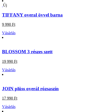
Új
TIFFANY overal övvel barna
9 990 Ft
Vásárlás
BLOSSOM 3 részes szett
19 990 Ft
Vásárlás
JOIN plüss overál rózsaszín
17 990 Ft
Vásárlás