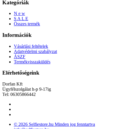
Kategóriák
N e w
S A L E
Összes termék
Információk
Vásárlási feltételek
Adatvédelmi szabályzat
ÁSZF
Termékvisszaküldés
Elérhetőségeink
Dorfan Kft
Ügyfélszolgálat h-p 9-17ig
Tel: 06305866442
© 2026 Selfiestore.hu Minden jog fenntartva