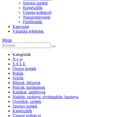
Sportos szettek
Kiegészítők
Ünnepi kollekció
Napszemüvegek
Fürdőruhák
Kapcsolat
Vásárlási feltételek
Menü
Kategóriák
N e w
S A L E
Összes termék
Ruhák
Felsők
Blúzok, blézerek
Pulcsik, kardigánok
Kabátok, mellények
Nadrág, szoknya, rövidnadrág, harisnya
Overálok, szettek
Sportos szettek
Kiegészítők
Ünnepi kollekció