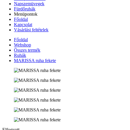
Napszemüvegek
Fürdőruhák
Menüpontok
Főoldal
Kapcsolat
Vásárlási feltételek
Főoldal
Webshop
Összes termék
Ruhák
MARISSA ruha fekete
Elfogyott