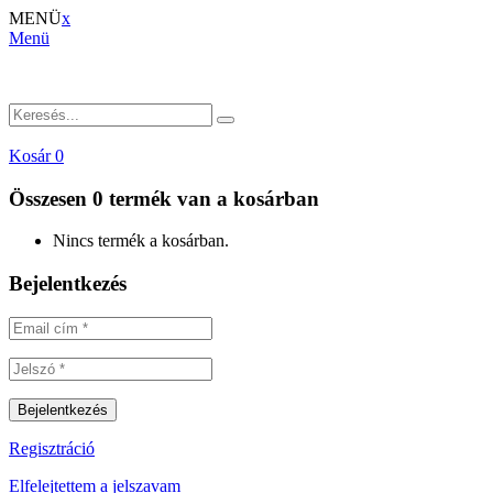
MENÜ
x
Menü
Kosár
0
Összesen
0 termék
van a kosárban
Nincs termék a kosárban.
Bejelentkezés
Regisztráció
Elfelejtettem a jelszavam