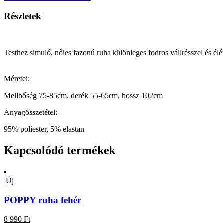
Részletek
Testhez simuló, nőies fazonú ruha különleges fodros vállrésszel és élén
Méretei:
Mellbőség 75-85cm, derék 55-65cm, hossz 102cm
Anyagösszetétel:
95% poliester, 5% elastan
Kapcsolódó termékek
Új
POPPY ruha fehér
8 990 Ft