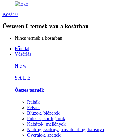
Kosár
0
Összesen
0 termék
van a kosárban
Nincs termék a kosárban.
Főoldal
Vásárlás
N e w
S A L E
Összes termék
Ruhák
Felsők
Blúzok, blézerek
Pulcsik, kardigánok
Kabátok, mellények
Nadrág, szoknya, rövidnadrág, harisnya
Overálok, szettek