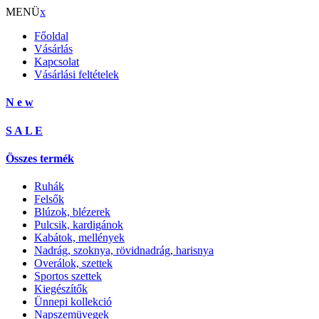
MENÜ
x
Főoldal
Vásárlás
Kapcsolat
Vásárlási feltételek
N e w
S A L E
Összes termék
Ruhák
Felsők
Blúzok, blézerek
Pulcsik, kardigánok
Kabátok, mellények
Nadrág, szoknya, rövidnadrág, harisnya
Overálok, szettek
Sportos szettek
Kiegészítők
Ünnepi kollekció
Napszemüvegek