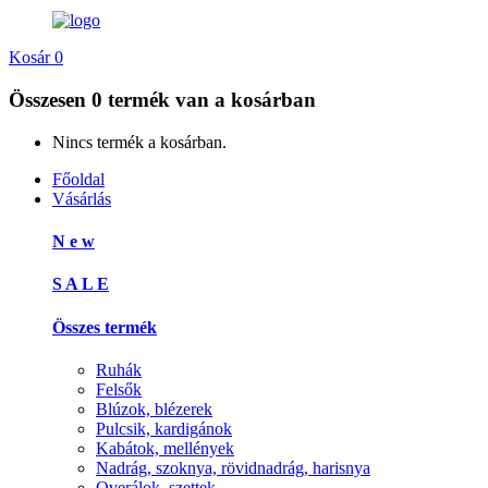
Kosár
0
Összesen
0 termék
van a kosárban
Nincs termék a kosárban.
Főoldal
Vásárlás
N e w
S A L E
Összes termék
Ruhák
Felsők
Blúzok, blézerek
Pulcsik, kardigánok
Kabátok, mellények
Nadrág, szoknya, rövidnadrág, harisnya
Overálok, szettek