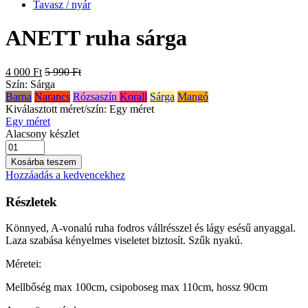
Tavasz / nyár
ANETT ruha sárga
4 000 Ft
5 990 Ft
Szín:
Sárga
Barna
Narancs
Rózsaszín
Korall
Sárga
Mangó
Kiválasztott méret/szín:
Egy méret
Egy méret
Alacsony készlet
Kosárba teszem
Hozzáadás a kedvencekhez
Részletek
Könnyed, A-vonalú ruha fodros vállrésszel és lágy esésű anyaggal.
Laza szabása kényelmes viseletet biztosít. Szűk nyakú.
Méretei:
Mellbőség max 100cm, csipoboseg max 110cm, hossz 90cm