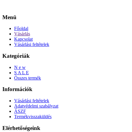
Menü
Főoldal
Vásárlás
Kapcsolat
Vásárlási feltételek
Kategóriák
N e w
S A L E
Összes termék
Információk
Vásárlási feltételek
Adatvédelmi szabályzat
ÁSZF
Termékvisszaküldés
Elérhetőségeink