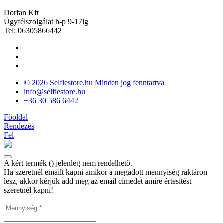
Dorfan Kft
Ügyfélszolgálat h-p 9-17ig
Tel: 06305866442
© 2026 Selfiestore.hu Minden jog fenntartva
info@selfiestore.hu
+36 30 586 6442
Főoldal
Rendezés
Fel
A kért termék (
) jelenleg nem rendelhető.
Ha szeretnél emailt kapni amikor a megadott mennyiség raktáron
lesz, akkor kérjük add meg az email címedet amire értesítést
szeretnél kapni!