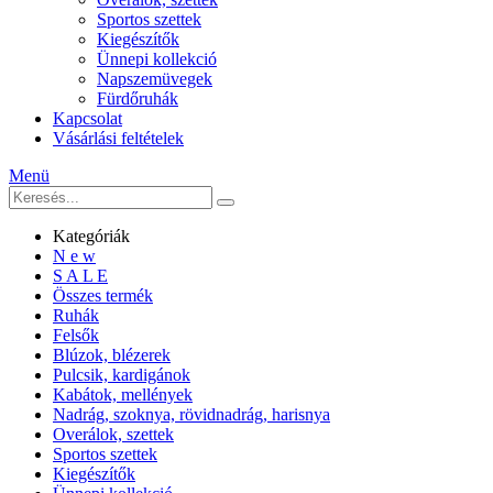
Sportos szettek
Kiegészítők
Ünnepi kollekció
Napszemüvegek
Fürdőruhák
Kapcsolat
Vásárlási feltételek
Menü
Kategóriák
N e w
S A L E
Összes termék
Ruhák
Felsők
Blúzok, blézerek
Pulcsik, kardigánok
Kabátok, mellények
Nadrág, szoknya, rövidnadrág, harisnya
Overálok, szettek
Sportos szettek
Kiegészítők