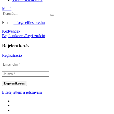
Menü
Email:
info@selfiestore.hu
Kedvencek
Bejelentkezés/Regisztráció
Bejelentkezés
Regisztráció
Elfelejtettem a jelszavam