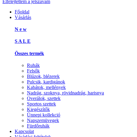
Elfelejtettem a jelszavam
Főoldal
Vásárlás
N e w
S A L E
Összes termék
Ruhák
Felsők
Blúzok, blézerek
Pulcsik, kardigánok
Kabátok, mellények
Nadrág, szoknya, rövidnadrág, harisnya
Overálok, szettek
Sportos szettek
Kiegészítők
Ünnepi kollekció
Napszemüvegek
Fürdőruhák
Kapcsolat
Vásárlási feltételek