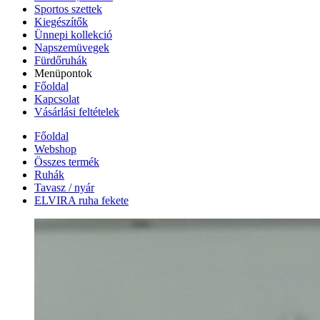
Sportos szettek
Kiegészítők
Ünnepi kollekció
Napszemüvegek
Fürdőruhák
Menüpontok
Főoldal
Kapcsolat
Vásárlási feltételek
Főoldal
Webshop
Összes termék
Ruhák
Tavasz / nyár
ELVIRA ruha fekete