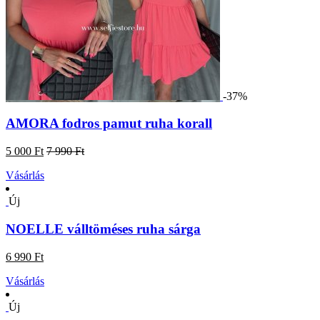
-37%
AMORA fodros pamut ruha korall
5 000 Ft
7 990 Ft
Vásárlás
Új
NOELLE válltöméses ruha sárga
6 990 Ft
Vásárlás
Új