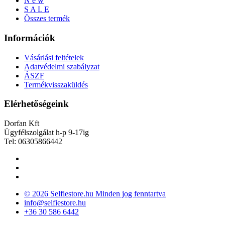
N e w
S A L E
Összes termék
Információk
Vásárlási feltételek
Adatvédelmi szabályzat
ÁSZF
Termékvisszaküldés
Elérhetőségeink
Dorfan Kft
Ügyfélszolgálat h-p 9-17ig
Tel: 06305866442
© 2026 Selfiestore.hu Minden jog fenntartva
info@selfiestore.hu
+36 30 586 6442