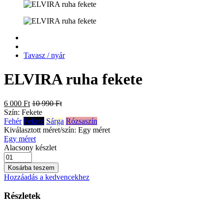
Tavasz / nyár
ELVIRA ruha fekete
6 000 Ft
10 990 Ft
Szín:
Fekete
Fehér
Fekete
Sárga
Rózsaszín
Kiválasztott méret/szín:
Egy méret
Egy méret
Alacsony készlet
Kosárba teszem
Hozzáadás a kedvencekhez
Részletek