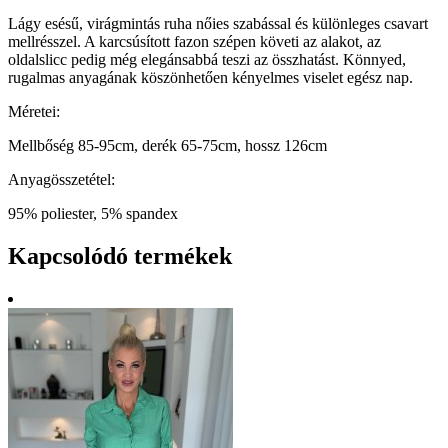
Lágy esésű, virágmintás ruha nőies szabással és különleges csavart
mellrésszel. A karcsúsított fazon szépen követi az alakot, az
oldalslicc pedig még elegánsabbá teszi az összhatást. Könnyed,
rugalmas anyagának köszönhetően kényelmes viselet egész nap.
Méretei:
Mellbőség 85-95cm, derék 65-75cm, hossz 126cm
Anyagösszetétel:
95% poliester, 5% spandex
Kapcsolódó termékek