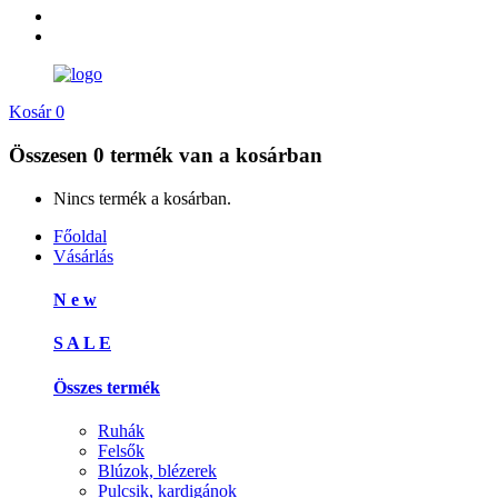
Kosár
0
Összesen
0 termék
van a kosárban
Nincs termék a kosárban.
Főoldal
Vásárlás
N e w
S A L E
Összes termék
Ruhák
Felsők
Blúzok, blézerek
Pulcsik, kardigánok