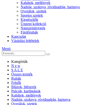
Kabátok, mellények
Nadrág, szoknya, rövidnadrág, harisnya
Overálok, szettek
Sportos szettek
Kiegészítők
Ünnepi kollekció
Napszemüvegek
Fürdőruhák
Kapcsolat
Vásárlási feltételek
Menü
Kategóriák
N e w
S A L E
Összes termék
Ruhák
Felsők
Blúzok, blézerek
Pulcsik, kardigánok
Kabátok, mellények
Nadrág, szoknya, rövidnadrág, harisnya
Overálok, szettek