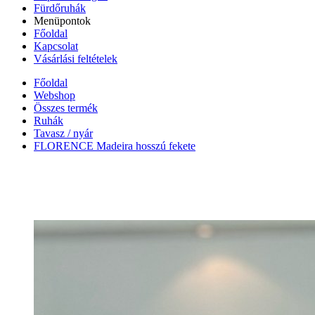
Fürdőruhák
Menüpontok
Főoldal
Kapcsolat
Vásárlási feltételek
Főoldal
Webshop
Összes termék
Ruhák
Tavasz / nyár
FLORENCE Madeira hosszú fekete