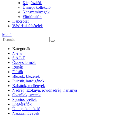
Kiegészítők
Ünnepi kollekció
Napszemüvegek
Fürdőruhák
Kapcsolat
Vásárlási feltételek
Menü
Kategóriák
N e w
S A L E
Összes termék
Ruhák
Felsők
Blúzok, blézerek
Pulcsik, kardigánok
Kabátok, mellények
Nadrág, szoknya, rövidnadrág, harisnya
Overálok, szettek
Sportos szettek
Kiegészítők
Ünnepi kollekció
Napszemüvegek