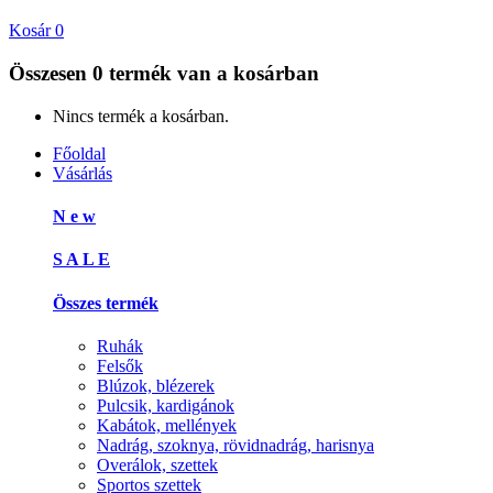
Kosár
0
Összesen
0 termék
van a kosárban
Nincs termék a kosárban.
Főoldal
Vásárlás
N e w
S A L E
Összes termék
Ruhák
Felsők
Blúzok, blézerek
Pulcsik, kardigánok
Kabátok, mellények
Nadrág, szoknya, rövidnadrág, harisnya
Overálok, szettek
Sportos szettek