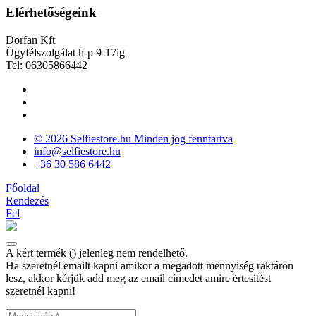
Elérhetőségeink
Dorfan Kft
Ügyfélszolgálat h-p 9-17ig
Tel: 06305866442
© 2026 Selfiestore.hu Minden jog fenntartva
info@selfiestore.hu
+36 30 586 6442
Főoldal
Rendezés
Fel
A kért termék (
) jelenleg nem rendelhető.
Ha szeretnél emailt kapni amikor a megadott mennyiség raktáron
lesz, akkor kérjük add meg az email címedet amire értesítést
szeretnél kapni!