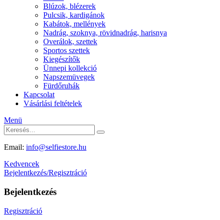
Blúzok, blézerek
Pulcsik, kardigánok
Kabátok, mellények
Nadrág, szoknya, rövidnadrág, harisnya
Overálok, szettek
Sportos szettek
Kiegészítők
Ünnepi kollekció
Napszemüvegek
Fürdőruhák
Kapcsolat
Vásárlási feltételek
Menü
Email:
info@selfiestore.hu
Kedvencek
Bejelentkezés/Regisztráció
Bejelentkezés
Regisztráció