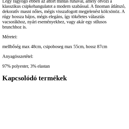
Légy ragyogó ebben az áttört mintás ruhával, amely ötvözi a
klasszikus csipkehangulatot a modern szabással. A finoman átlátszó,
dekoratív masni nőies, mégis visszafogott megjelenést kölcsönöz. A
rúgy hossza bájos, mégis elegáns, így tökéletes választás
vacsorákhoz, nyári eseményekhez, vagy akár egy stílusos
brunchhoz is.
Méretei:
mellbőség max 48cm, csipoboseg max 55cm, hossz 87cm
Anyagösszetétel:
97% polyester, 3% elastan
Kapcsolódó termékek