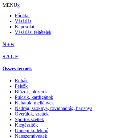
MENÜ
x
Főoldal
Vásárlás
Kapcsolat
Vásárlási feltételek
N e w
S A L E
Összes termék
Ruhák
Felsők
Blúzok, blézerek
Pulcsik, kardigánok
Kabátok, mellények
Nadrág, szoknya, rövidnadrág, harisnya
Overálok, szettek
Sportos szettek
Kiegészítők
Ünnepi kollekció
Napszemüvegek