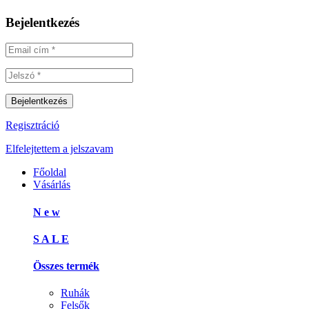
Bejelentkezés
Regisztráció
Elfelejtettem a jelszavam
Főoldal
Vásárlás
N e w
S A L E
Összes termék
Ruhák
Felsők