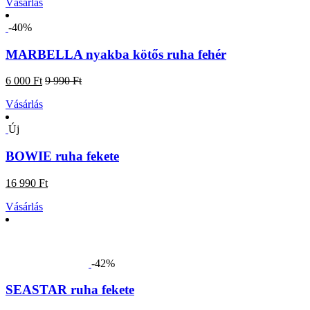
Vásárlás
-40%
MARBELLA nyakba kötős ruha fehér
6 000 Ft
9 990 Ft
Vásárlás
Új
BOWIE ruha fekete
16 990 Ft
Vásárlás
-42%
SEASTAR ruha fekete