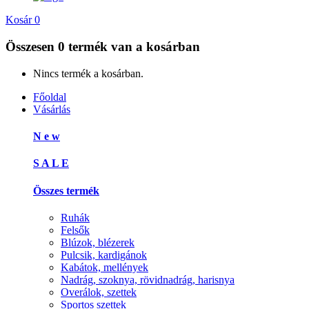
Kosár
0
Összesen
0 termék
van a kosárban
Nincs termék a kosárban.
Főoldal
Vásárlás
N e w
S A L E
Összes termék
Ruhák
Felsők
Blúzok, blézerek
Pulcsik, kardigánok
Kabátok, mellények
Nadrág, szoknya, rövidnadrág, harisnya
Overálok, szettek
Sportos szettek