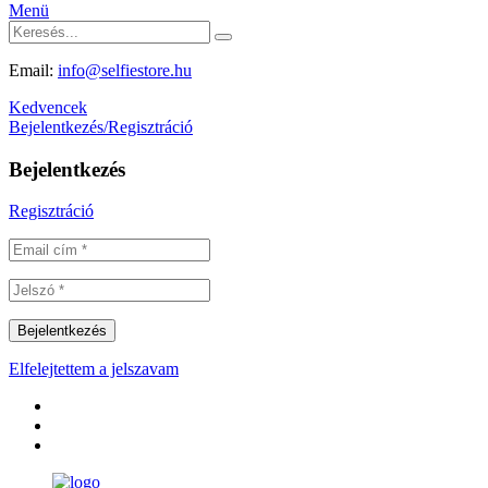
Menü
Email:
info@selfiestore.hu
Kedvencek
Bejelentkezés/Regisztráció
Bejelentkezés
Regisztráció
Elfelejtettem a jelszavam