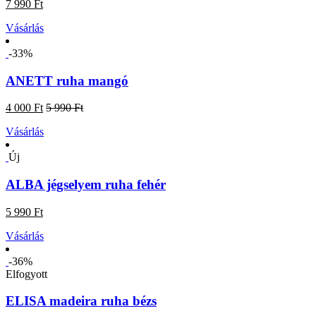
7 990 Ft
Vásárlás
-33%
ANETT ruha mangó
4 000 Ft
5 990 Ft
Vásárlás
Új
ALBA jégselyem ruha fehér
5 990 Ft
Vásárlás
-36%
Elfogyott
ELISA madeira ruha bézs