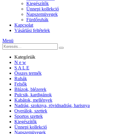
Kiegészítők
Ünnepi kollekció
Napszemüvegek
Fürdőruhák
Kapcsolat
Vásárlási feltételek
Menü
Kategóriák
N e w
S A L E
Összes termék
Ruhák
Felsők
Blúzok, blézerek
Pulcsik, kardigánok
Kabátok, mellények
Nadrág, szoknya, rövidnadrág, harisnya
Overálok, szettek
Sportos szettek
Kiegészítők
Ünnepi kollekció
Napszemüvegek