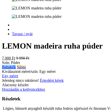
Tavasz / nyár
LEMON madeira ruha púder
7 000 Ft
9 990 Ft
Szín:
Púder
Babakék
Sárga
Kiválasztott méret/szín:
Egy méret
Egy méret
Jelenleg nincs raktáron!
Értesítést kérek
Alacsony készlet
Hozzáadás a kedvencekhez
Részletek
Légies, hímzett anyagból készült ruha fodros ujjrésszel és finoman V-