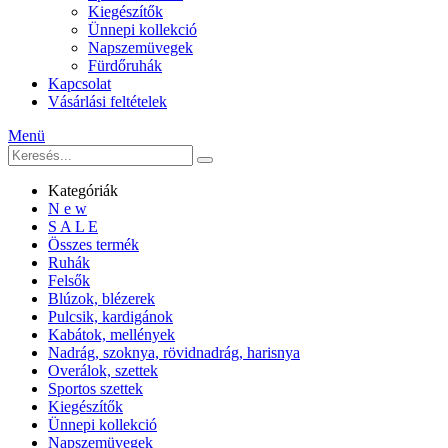
Kiegészítők
Ünnepi kollekció
Napszemüvegek
Fürdőruhák
Kapcsolat
Vásárlási feltételek
Menü
Kategóriák
N e w
S A L E
Összes termék
Ruhák
Felsők
Blúzok, blézerek
Pulcsik, kardigánok
Kabátok, mellények
Nadrág, szoknya, rövidnadrág, harisnya
Overálok, szettek
Sportos szettek
Kiegészítők
Ünnepi kollekció
Napszemüvegek