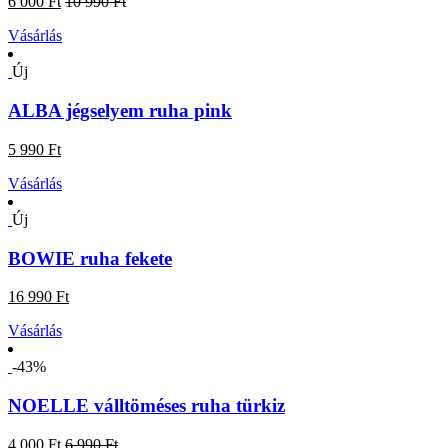
6 000 Ft
10 990 Ft
Vásárlás
Új
ALBA jégselyem ruha pink
5 990 Ft
Vásárlás
Új
BOWIE ruha fekete
16 990 Ft
Vásárlás
-43%
NOELLE válltöméses ruha türkiz
4 000 Ft
6 990 Ft