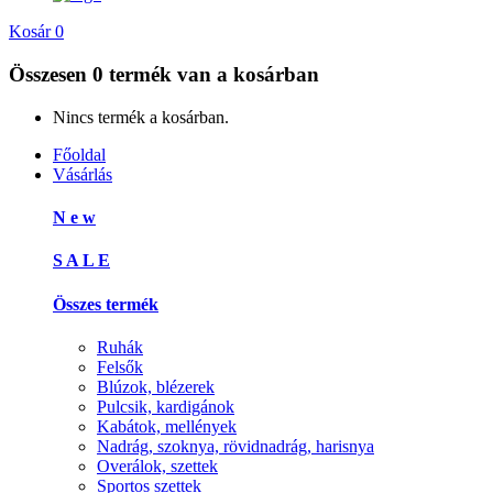
Kosár
0
Összesen
0 termék
van a kosárban
Nincs termék a kosárban.
Főoldal
Vásárlás
N e w
S A L E
Összes termék
Ruhák
Felsők
Blúzok, blézerek
Pulcsik, kardigánok
Kabátok, mellények
Nadrág, szoknya, rövidnadrág, harisnya
Overálok, szettek
Sportos szettek