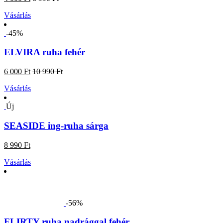
Vásárlás
-45%
ELVIRA ruha fehér
6 000 Ft
10 990 Ft
Vásárlás
Új
SEASIDE ing-ruha sárga
8 990 Ft
Vásárlás
-56%
FLIRTY ruha nadrággal fehér