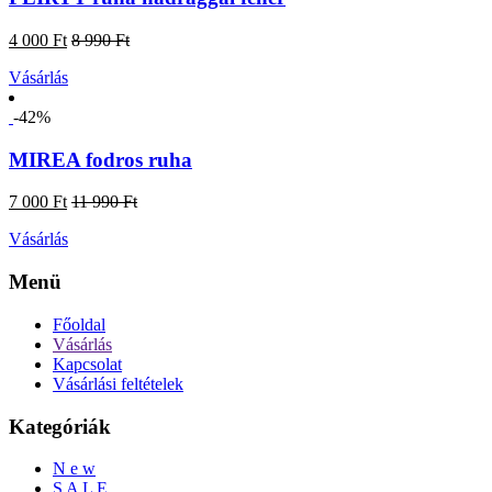
4 000 Ft
8 990 Ft
Vásárlás
-42%
MIREA fodros ruha
7 000 Ft
11 990 Ft
Vásárlás
Menü
Főoldal
Vásárlás
Kapcsolat
Vásárlási feltételek
Kategóriák
N e w
S A L E