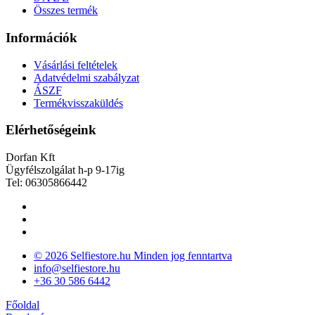
Összes termék
Információk
Vásárlási feltételek
Adatvédelmi szabályzat
ÁSZF
Termékvisszaküldés
Elérhetőségeink
Dorfan Kft
Ügyfélszolgálat h-p 9-17ig
Tel: 06305866442
© 2026 Selfiestore.hu Minden jog fenntartva
info@selfiestore.hu
+36 30 586 6442
Főoldal