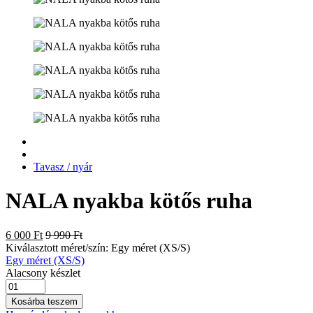
Tavasz / nyár
NALA nyakba kötős ruha
6 000 Ft
9 990 Ft
Kiválasztott méret/szín:
Egy méret (XS/S)
Egy méret (XS/S)
Alacsony készlet
Kosárba teszem