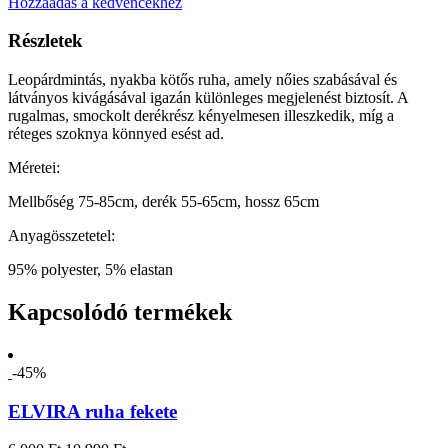
Hozzáadás a kedvencekhez
Részletek
Leopárdmintás, nyakba kötős ruha, amely nőies szabásával és
látványos kivágásával igazán különleges megjelenést biztosít. A
rugalmas, smockolt derékrész kényelmesen illeszkedik, míg a
réteges szoknya könnyed esést ad.
Méretei:
Mellbőség 75-85cm, derék 55-65cm, hossz 65cm
Anyagösszetetel:
95% polyester, 5% elastan
Kapcsolódó termékek
-45%
ELVIRA ruha fekete