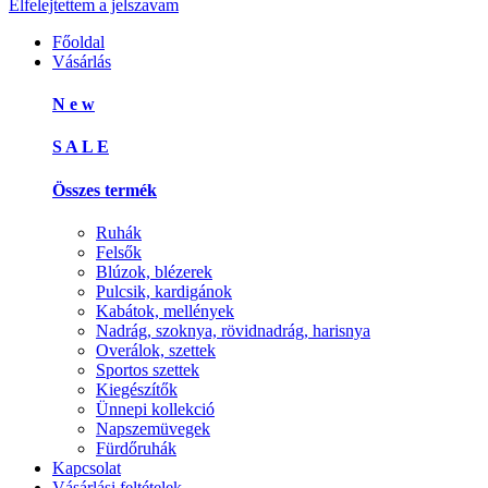
Elfelejtettem a jelszavam
Főoldal
Vásárlás
N e w
S A L E
Összes termék
Ruhák
Felsők
Blúzok, blézerek
Pulcsik, kardigánok
Kabátok, mellények
Nadrág, szoknya, rövidnadrág, harisnya
Overálok, szettek
Sportos szettek
Kiegészítők
Ünnepi kollekció
Napszemüvegek
Fürdőruhák
Kapcsolat
Vásárlási feltételek