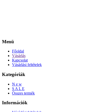
Menü
Főoldal
Vásárlás
Kapcsolat
Vásárlási feltételek
Kategóriák
N e w
S A L E
Összes termék
Információk