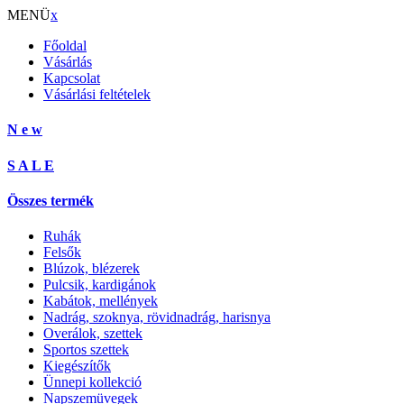
MENÜ
x
Főoldal
Vásárlás
Kapcsolat
Vásárlási feltételek
N e w
S A L E
Összes termék
Ruhák
Felsők
Blúzok, blézerek
Pulcsik, kardigánok
Kabátok, mellények
Nadrág, szoknya, rövidnadrág, harisnya
Overálok, szettek
Sportos szettek
Kiegészítők
Ünnepi kollekció
Napszemüvegek