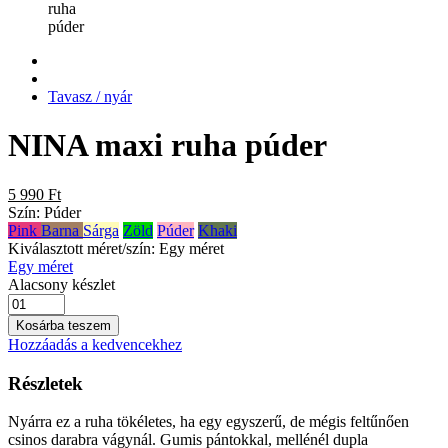
Tavasz / nyár
NINA maxi ruha púder
5 990 Ft
Szín:
Púder
Pink
Barna
Sárga
Zöld
Púder
Khaki
Kiválasztott méret/szín:
Egy méret
Egy méret
Alacsony készlet
Kosárba teszem
Hozzáadás a kedvencekhez
Részletek
Nyárra ez a ruha tökéletes, ha egy egyszerű, de mégis feltűnően
csinos darabra vágynál. Gumis pántokkal, mellénél dupla