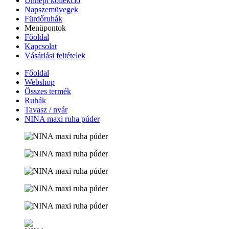
Ünnepi kollekció
Napszemüvegek
Fürdőruhák
Menüpontok
Főoldal
Kapcsolat
Vásárlási feltételek
Főoldal
Webshop
Összes termék
Ruhák
Tavasz / nyár
NINA maxi ruha púder