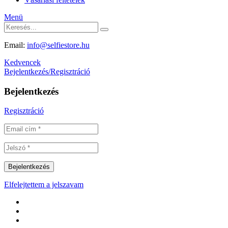
Menü
Email:
info@selfiestore.hu
Kedvencek
Bejelentkezés/Regisztráció
Bejelentkezés
Regisztráció
Elfelejtettem a jelszavam