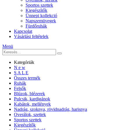
Sportos szettek
Kiegészítők
Ünnepi kollekció
Napszemüvegek
Fürdőruhák
Kapcsolat
Vásárlási feltételek
Menü
Kategóriák
N e w
S A L E
Összes termék
Ruhák
Felsők
Blúzok, blézerek
Pulcsik, kardigánok
Kabátok, mellények
Nadrág, szoknya, rövidnadrág, harisnya
Overálok, szettek
Sportos szettek
Kiegészítők