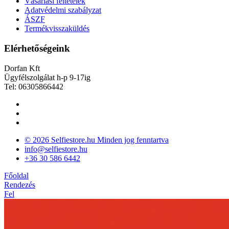
Vásárlási feltételek
Adatvédelmi szabályzat
ÁSZF
Termékvisszaküldés
Elérhetőségeink
Dorfan Kft
Ügyfélszolgálat h-p 9-17ig
Tel: 06305866442
© 2026 Selfiestore.hu Minden jog fenntartva
info@selfiestore.hu
+36 30 586 6442
Főoldal
Rendezés
Fel