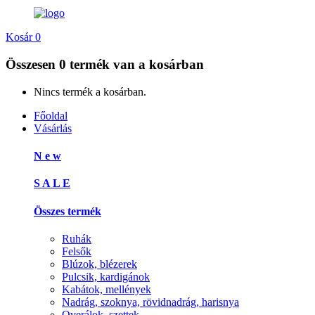
Kosár
0
Összesen
0 termék
van a kosárban
Nincs termék a kosárban.
Főoldal
Vásárlás
N e w
S A L E
Összes termék
Ruhák
Felsők
Blúzok, blézerek
Pulcsik, kardigánok
Kabátok, mellények
Nadrág, szoknya, rövidnadrág, harisnya
Overálok, szettek