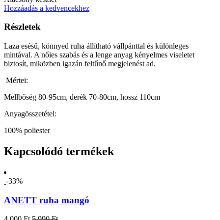
Hozzáadás a kedvencekhez
Részletek
Laza esésű, könnyed ruha állítható vállpánttal és különleges
mintával. A nőies szabás és a lenge anyag kényelmes viseletet
biztosít, miközben igazán feltűnő megjelenést ad.
Mértei:
Mellbőség 80-95cm, derék 70-80cm, hossz 110cm
Anyagösszetétel:
100% poliester
Kapcsolódó termékek
-33%
ANETT ruha mangó
4 000 Ft
5 990 Ft