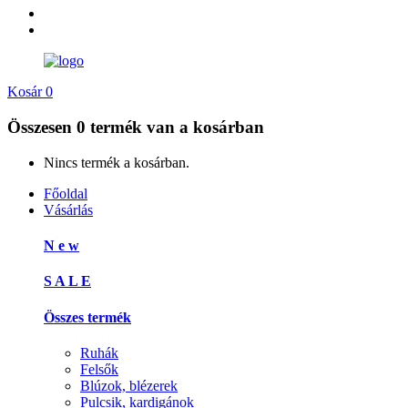
Kosár
0
Összesen
0 termék
van a kosárban
Nincs termék a kosárban.
Főoldal
Vásárlás
N e w
S A L E
Összes termék
Ruhák
Felsők
Blúzok, blézerek
Pulcsik, kardigánok