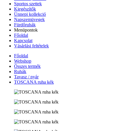
Sportos szettek
Kiegészítők
Ünnepi kollekció
Napszemüvegek
Fürdőruhák
Menüpontok
Főoldal
Kapcsolat
Vásárlási feltételek
Főoldal
Webshop
Összes termék
Ruhák
Tavasz / nyár
TOSCANA ruha kék