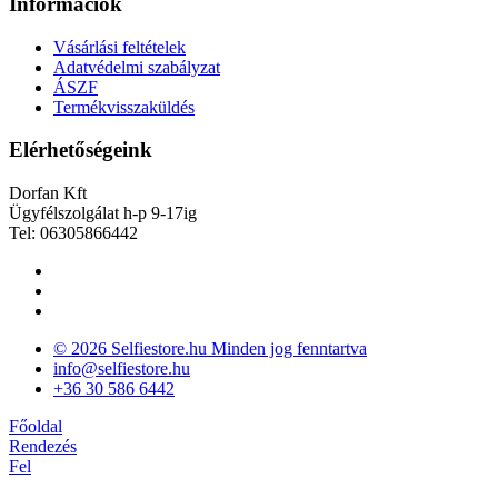
Információk
Vásárlási feltételek
Adatvédelmi szabályzat
ÁSZF
Termékvisszaküldés
Elérhetőségeink
Dorfan Kft
Ügyfélszolgálat h-p 9-17ig
Tel: 06305866442
© 2026 Selfiestore.hu Minden jog fenntartva
info@selfiestore.hu
+36 30 586 6442
Főoldal
Rendezés
Fel