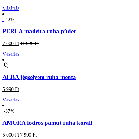
Vásárlás
-42%
PERLA madeira ruha púder
7 000 Ft
11 990 Ft
Vásárlás
Új
ALBA jégselyem ruha menta
5 990 Ft
Vásárlás
-37%
AMORA fodros pamut ruha korall
5 000 Ft
7 990 Ft