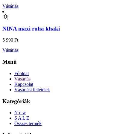
Vásárlás
Új
NINA maxi ruha khaki
5 990 Ft
Vásárlás
Menü
Főoldal
Vásárlás
Kapcsolat
Vásárlási feltételek
Kategóriák
N e w
S A L E
Összes termék