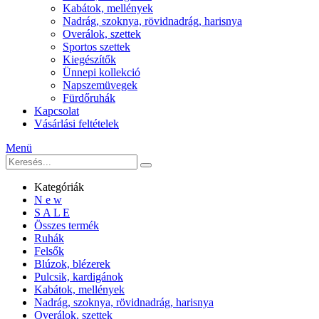
Kabátok, mellények
Nadrág, szoknya, rövidnadrág, harisnya
Overálok, szettek
Sportos szettek
Kiegészítők
Ünnepi kollekció
Napszemüvegek
Fürdőruhák
Kapcsolat
Vásárlási feltételek
Menü
Kategóriák
N e w
S A L E
Összes termék
Ruhák
Felsők
Blúzok, blézerek
Pulcsik, kardigánok
Kabátok, mellények
Nadrág, szoknya, rövidnadrág, harisnya
Overálok, szettek