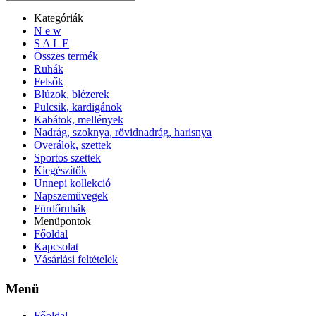
Kategóriák
N e w
S A L E
Összes termék
Ruhák
Felsők
Blúzok, blézerek
Pulcsik, kardigánok
Kabátok, mellények
Nadrág, szoknya, rövidnadrág, harisnya
Overálok, szettek
Sportos szettek
Kiegészítők
Ünnepi kollekció
Napszemüvegek
Fürdőruhák
Menüpontok
Főoldal
Kapcsolat
Vásárlási feltételek
Menü
Főoldal