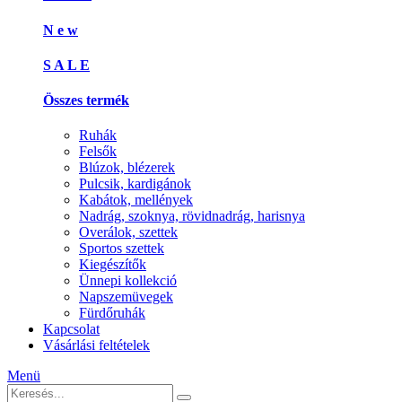
N e w
S A L E
Összes termék
Ruhák
Felsők
Blúzok, blézerek
Pulcsik, kardigánok
Kabátok, mellények
Nadrág, szoknya, rövidnadrág, harisnya
Overálok, szettek
Sportos szettek
Kiegészítők
Ünnepi kollekció
Napszemüvegek
Fürdőruhák
Kapcsolat
Vásárlási feltételek
Menü