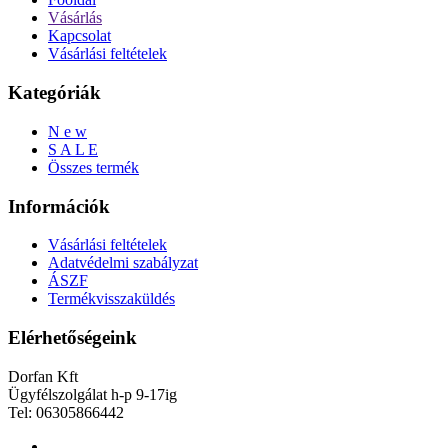
Vásárlás
Kapcsolat
Vásárlási feltételek
Kategóriák
N e w
S A L E
Összes termék
Információk
Vásárlási feltételek
Adatvédelmi szabályzat
ÁSZF
Termékvisszaküldés
Elérhetőségeink
Dorfan Kft
Ügyfélszolgálat h-p 9-17ig
Tel: 06305866442