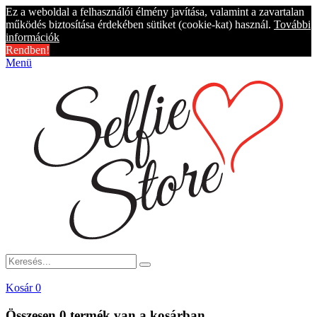
Ez a weboldal a felhasználói élmény javítása, valamint a zavartalan
működés biztosítása érdekében sütiket (cookie-kat) használ.
További
információk
Rendben!
Menü
Kosár
0
Összesen
0 termék
van a kosárban