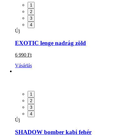
1
2
3
4
Új
EXOTIC lenge nadrág zöld
6 990 Ft
Vásárlás
1
2
3
4
Új
SHADOW bomber kabi fehér