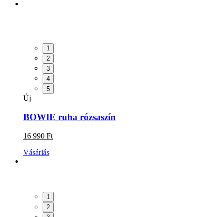
1
2
3
4
5
Új
BOWIE ruha rózsaszín
16 990 Ft
Vásárlás
1
2