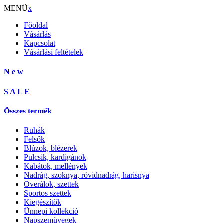
MENÜ
x
Főoldal
Vásárlás
Kapcsolat
Vásárlási feltételek
N e w
S A L E
Összes termék
Ruhák
Felsők
Blúzok, blézerek
Pulcsik, kardigánok
Kabátok, mellények
Nadrág, szoknya, rövidnadrág, harisnya
Overálok, szettek
Sportos szettek
Kiegészítők
Ünnepi kollekció
Napszemüvegek