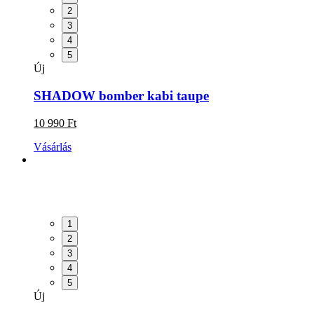
2
3
4
5
Új
SHADOW bomber kabi taupe
10 990 Ft
Vásárlás
1
2
3
4
5
Új