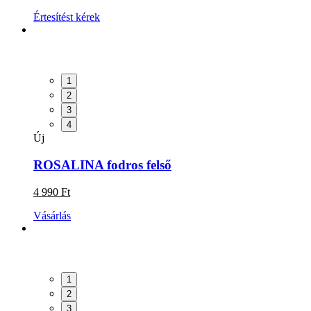
Értesítést kérek
1
2
3
4
Új
ROSALINA fodros felső
4 990 Ft
Vásárlás
1
2
3