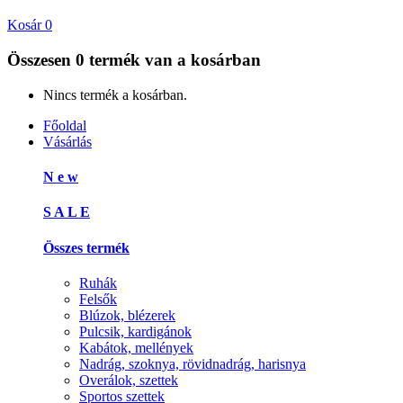
Kosár
0
Összesen
0 termék
van a kosárban
Nincs termék a kosárban.
Főoldal
Vásárlás
N e w
S A L E
Összes termék
Ruhák
Felsők
Blúzok, blézerek
Pulcsik, kardigánok
Kabátok, mellények
Nadrág, szoknya, rövidnadrág, harisnya
Overálok, szettek
Sportos szettek