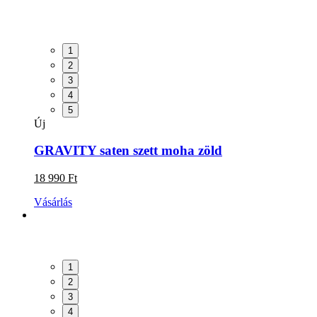
1
2
3
4
5
Új
GRAVITY saten szett moha zöld
18 990 Ft
Vásárlás
1
2
3
4