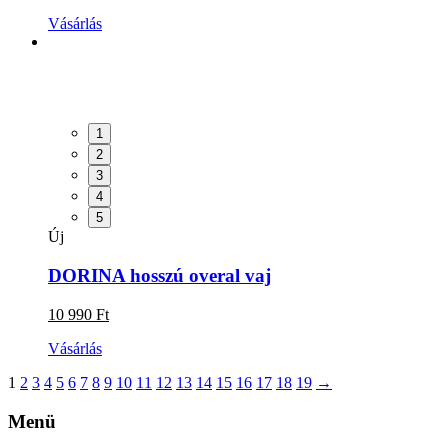
Vásárlás
1
2
3
4
5
Új
DORINA hosszú overal vaj
10 990 Ft
Vásárlás
1
2
3
4
5
6
7
8
9
10
11
12
13
14
15
16
17
18
19
→
Menü