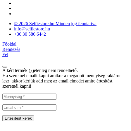
© 2026 Selfiestore.hu Minden jog fenntartva
info@selfiestore.hu
+36 30 586 6442
Főoldal
Rendezés
Fel
A kért termék (
) jelenleg nem rendelhető.
Ha szeretnél emailt kapni amikor a megadott mennyiség raktáron
lesz, akkor kérjük add meg az email címedet amire értesítést
szeretnél kapni!