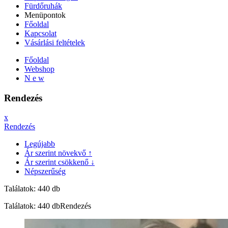
Fürdőruhák
Menüpontok
Főoldal
Kapcsolat
Vásárlási feltételek
Főoldal
Webshop
N e w
Rendezés
x
Rendezés
Legújabb
Ár szerint növekvő ↑
Ár szerint csökkenő ↓
Népszerűség
Találatok: 440 db
Találatok: 440 db
Rendezés