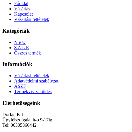
Főoldal
Vásárlás
Kapcsolat
Vásárlási feltételek
Kategóriák
N e w
S A L E
Összes termék
Információk
Vásárlási feltételek
Adatvédelmi szabályzat
ÁSZF
Termékvisszaküldés
Elérhetőségeink
Dorfan Kft
Ügyfélszolgálat h-p 9-17ig
Tel: 06305866442