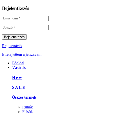
Bejelentkezés
Regisztráció
Elfelejtettem a jelszavam
Főoldal
Vásárlás
N e w
S A L E
Összes termék
Ruhák
Felsők