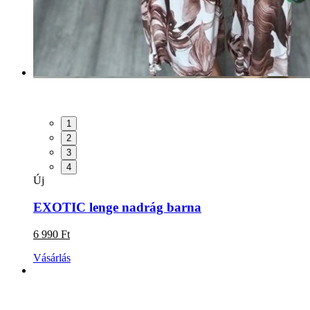
1
2
3
4
Új
EXOTIC lenge nadrág barna
6 990 Ft
Vásárlás