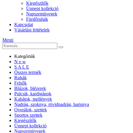
Kiegészítők
Ünnepi kollekció
Napszemüvegek
Fürdőruhák
Kapcsolat
Vásárlási feltételek
Menü
Kategóriák
N e w
S A L E
Összes termék
Ruhák
Felsők
Blúzok, blézerek
Pulcsik, kardigánok
Kabátok, mellények
Nadrág, szoknya, rövidnadrág, harisnya
Overálok, szettek
Sportos szettek
Kiegészítők
Ünnepi kollekció
Napszemüvegek