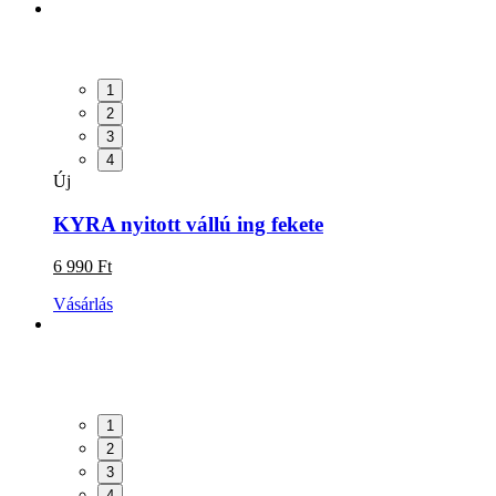
1
2
3
4
Új
KYRA nyitott vállú ing fekete
6 990 Ft
Vásárlás
1
2
3
4