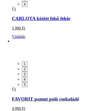
4
Új
CARLOTA kötött felső fehér
5 990 Ft
Vásárlás
1
2
3
4
5
Új
FAVORIT pamut poló csokoládé
4 990 Ft