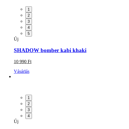
1
2
3
4
5
Új
SHADOW bomber kabi khaki
10 990 Ft
Vásárlás
1
2
3
4
Új