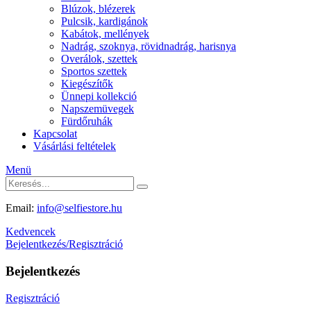
Blúzok, blézerek
Pulcsik, kardigánok
Kabátok, mellények
Nadrág, szoknya, rövidnadrág, harisnya
Overálok, szettek
Sportos szettek
Kiegészítők
Ünnepi kollekció
Napszemüvegek
Fürdőruhák
Kapcsolat
Vásárlási feltételek
Menü
Email:
info@selfiestore.hu
Kedvencek
Bejelentkezés/Regisztráció
Bejelentkezés
Regisztráció