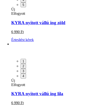
5
Új
Elfogyott
KYRA nyitott vállú ing zöld
6 990 Ft
Értesítést kérek
1
2
3
4
Új
Elfogyott
KYRA nyitott vállú ing lila
6 990 Ft