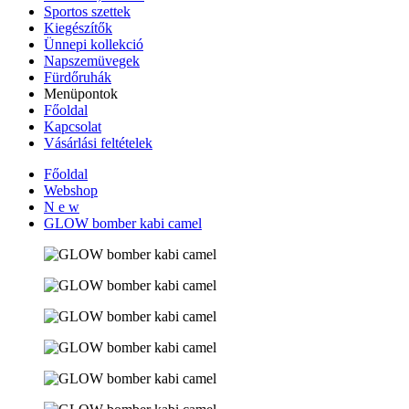
Sportos szettek
Kiegészítők
Ünnepi kollekció
Napszemüvegek
Fürdőruhák
Menüpontok
Főoldal
Kapcsolat
Vásárlási feltételek
Főoldal
Webshop
N e w
GLOW bomber kabi camel