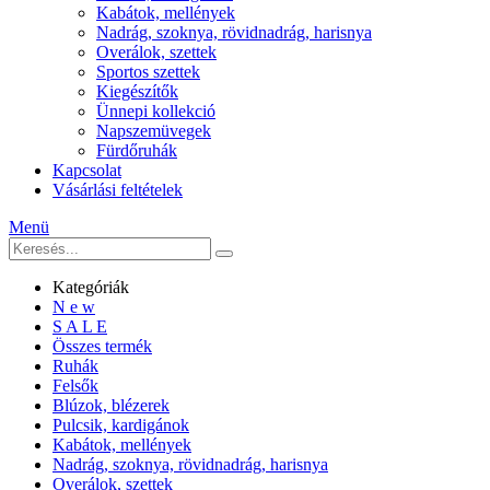
Kabátok, mellények
Nadrág, szoknya, rövidnadrág, harisnya
Overálok, szettek
Sportos szettek
Kiegészítők
Ünnepi kollekció
Napszemüvegek
Fürdőruhák
Kapcsolat
Vásárlási feltételek
Menü
Kategóriák
N e w
S A L E
Összes termék
Ruhák
Felsők
Blúzok, blézerek
Pulcsik, kardigánok
Kabátok, mellények
Nadrág, szoknya, rövidnadrág, harisnya
Overálok, szettek