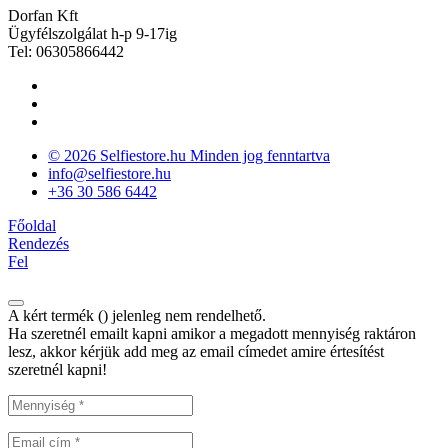
Dorfan Kft
Ügyfélszolgálat h-p 9-17ig
Tel: 06305866442
© 2026 Selfiestore.hu Minden jog fenntartva
info@selfiestore.hu
+36 30 586 6442
Főoldal
Rendezés
Fel
A kért termék (
) jelenleg nem rendelhető.
Ha szeretnél emailt kapni amikor a megadott mennyiség raktáron
lesz, akkor kérjük add meg az email címedet amire értesítést
szeretnél kapni!