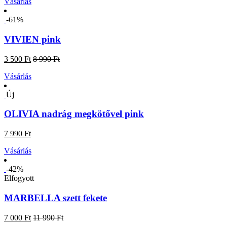
Vásárlás
-61%
VIVIEN pink
3 500 Ft
8 990 Ft
Vásárlás
Új
OLIVIA nadrág megkötővel pink
7 990 Ft
Vásárlás
-42%
Elfogyott
MARBELLA szett fekete
7 000 Ft
11 990 Ft