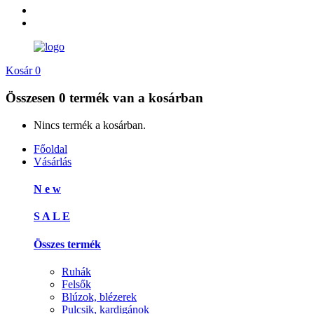
Kosár
0
Összesen
0 termék
van a kosárban
Nincs termék a kosárban.
Főoldal
Vásárlás
N e w
S A L E
Összes termék
Ruhák
Felsők
Blúzok, blézerek
Pulcsik, kardigánok