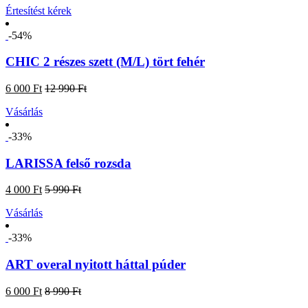
Értesítést kérek
-54%
CHIC 2 részes szett (M/L) tört fehér
6 000 Ft
12 990 Ft
Vásárlás
-33%
LARISSA felső rozsda
4 000 Ft
5 990 Ft
Vásárlás
-33%
ART overal nyitott háttal púder
6 000 Ft
8 990 Ft