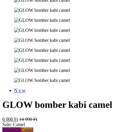
N e w
GLOW bomber kabi camel
6 000 Ft
14 990 Ft
Szín:
Camel
Burgundi
Camel