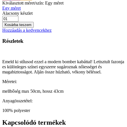
Kiválasztott méret/szín:
Egy méret
Egy méret
Alacsony készlet
Kosárba teszem
Hozzáadás a kedvencekhez
Részletek
Emeld ki stílusod ezzel a modern bomber kabáttal! Letisztult fazonja
es különleges színei egyszerre sugároznak nőiességet és
magabiztosságot. Alján össze húzható, vékony béléssel.
Méretei:
mellbőség max 50cm, hossz 43cm
Anyagösszetétel:
100% polyester
Kapcsolódó termékek