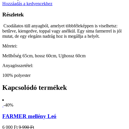
Hozzáadás a kedvencekhez
Részletek
Csodálatos tüll anyagból, amelyet többféleképpen is viselhetsz:
betűrve, kiengedve, toppal vagy anélkül. Egy sima farmerrel is jól
mutat, de egy elegáns nadrág hoz is megállja a helyét.
Méretei:
Mellbőség 65cm, hossz 60cm, Ujjhossz 60cm
Anyagösszetétel:
100% polyester
Kapcsolódó termékek
-40%
FARMER mellény Leó
6 000 Ft
9 990 Ft