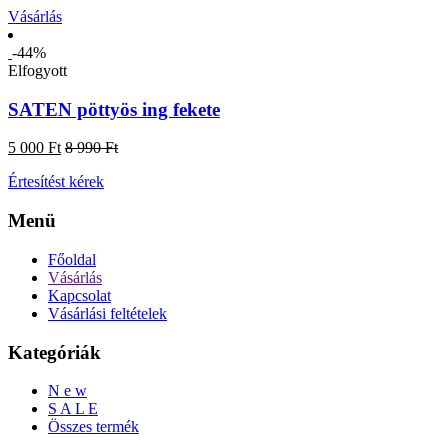
Vásárlás
-44%
Elfogyott
SATEN pöttyös ing fekete
5 000 Ft
8 990 Ft
Értesítést kérek
Menü
Főoldal
Vásárlás
Kapcsolat
Vásárlási feltételek
Kategóriák
N e w
S A L E
Összes termék