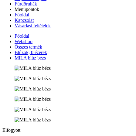
Fürdőruhák
Menüpontok
Főoldal
Kapcsolat
Vásárlási feltételek
Főoldal
Webshop
Összes termék
Blúzok, blézerek
MILA blúz bézs
Elfogyott