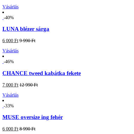
Vásárlás
-40%
LUNA blézer sárga
6 000 Ft
9 990 Ft
Vásárlás
-46%
CHANCE tweed kabátka fekete
7 000 Ft
12 990 Ft
Vásárlás
-33%
MUSE oversize ing fehér
6 000 Ft
8 990 Ft