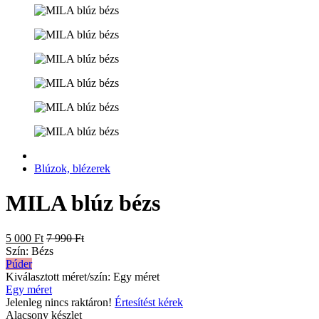
Blúzok, blézerek
MILA blúz bézs
5 000 Ft
7 990 Ft
Szín:
Bézs
Púder
Kiválasztott méret/szín:
Egy méret
Egy méret
Jelenleg nincs raktáron!
Értesítést kérek
Alacsony készlet