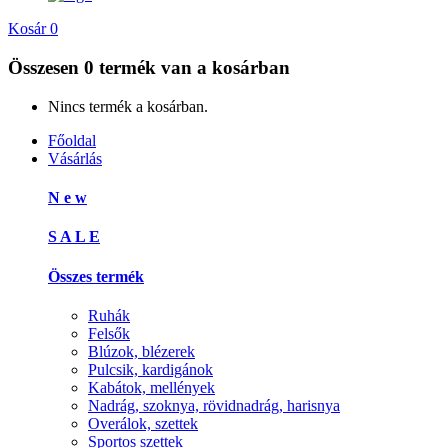
Kosár
0
Összesen
0 termék
van a kosárban
Nincs termék a kosárban.
Főoldal
Vásárlás
N e w
S A L E
Összes termék
Ruhák
Felsők
Blúzok, blézerek
Pulcsik, kardigánok
Kabátok, mellények
Nadrág, szoknya, rövidnadrág, harisnya
Overálok, szettek
Sportos szettek