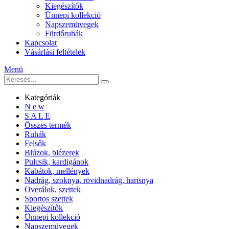
Kiegészítők
Ünnepi kollekció
Napszemüvegek
Fürdőruhák
Kapcsolat
Vásárlási feltételek
Menü
Kategóriák
N e w
S A L E
Összes termék
Ruhák
Felsők
Blúzok, blézerek
Pulcsik, kardigánok
Kabátok, mellények
Nadrág, szoknya, rövidnadrág, harisnya
Overálok, szettek
Sportos szettek
Kiegészítők
Ünnepi kollekció
Napszemüvegek