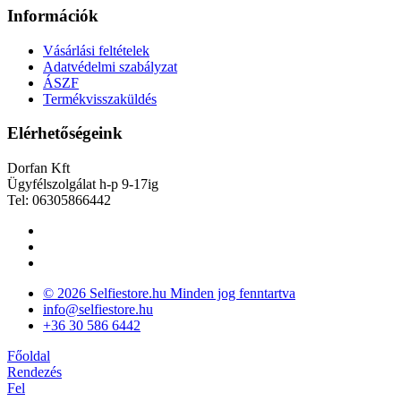
Információk
Vásárlási feltételek
Adatvédelmi szabályzat
ÁSZF
Termékvisszaküldés
Elérhetőségeink
Dorfan Kft
Ügyfélszolgálat h-p 9-17ig
Tel: 06305866442
© 2026 Selfiestore.hu Minden jog fenntartva
info@selfiestore.hu
+36 30 586 6442
Főoldal
Rendezés
Fel