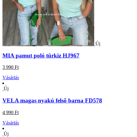
Új
MIA pamut poló türkiz HJ967
3 990 Ft
Vásárlás
Új
VELA magas nyakú felső barna FD578
4 990 Ft
Vásárlás
Új