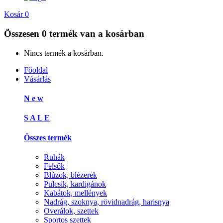
Kosár
0
Összesen
0 termék
van a kosárban
Nincs termék a kosárban.
Főoldal
Vásárlás
N e w
S A L E
Összes termék
Ruhák
Felsők
Blúzok, blézerek
Pulcsik, kardigánok
Kabátok, mellények
Nadrág, szoknya, rövidnadrág, harisnya
Overálok, szettek
Sportos szettek