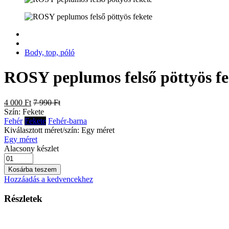
Body, top, póló
ROSY peplumos felső pöttyös fe
4 000 Ft
7 990 Ft
Szín:
Fekete
Fehér
Fekete
Fehér-barna
Kiválasztott méret/szín:
Egy méret
Egy méret
Alacsony készlet
Kosárba teszem
Hozzáadás a kedvencekhez
Részletek