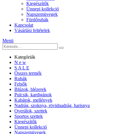
Kiegészítők
Ünnepi kollekció
Napszemüvegek
Fürdőruhák
Kapcsolat
Vásárlási feltételek
Menü
Kategóriák
N e w
S A L E
Összes termék
Ruhák
Felsők
Blúzok, blézerek
Pulcsik, kardigánok
Kabátok, mellények
Nadrág, szoknya, rövidnadrág, harisnya
Overálok, szettek
Sportos szettek
Kiegészítők
Ünnepi kollekció
Napszemüvegek