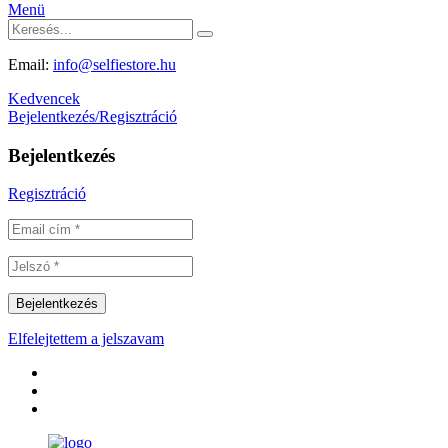
Menü
Email:
info@selfiestore.hu
Kedvencek
Bejelentkezés/Regisztráció
Bejelentkezés
Regisztráció
Elfelejtettem a jelszavam