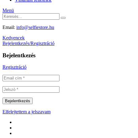
Menü
Email:
info@selfiestore.hu
Kedvencek
Bejelentkezés/Regisztráció
Bejelentkezés
Regisztráció
Elfelejtettem a jelszavam