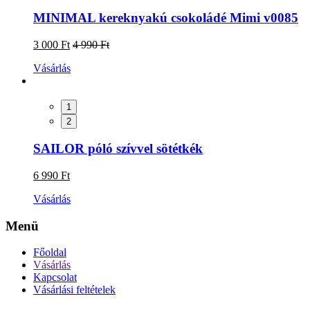
MINIMAL kereknyakú csokoládé Mimi v0085
3 000 Ft
4 990 Ft
Vásárlás
1
2
SAILOR póló szívvel sötétkék
6 990 Ft
Vásárlás
Menü
Főoldal
Vásárlás
Kapcsolat
Vásárlási feltételek