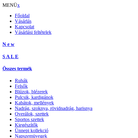
MENÜ
x
Főoldal
Vásárlás
Kapcsolat
Vásárlási feltételek
N e w
S A L E
Összes termék
Ruhák
Felsők
Blúzok, blézerek
Pulcsik, kardigánok
Kabátok, mellények
Nadrág, szoknya, rövidnadrág, harisnya
Overálok, szettek
Sportos szettek
Kiegészítők
Ünnepi kollekció
Napszemüvegek