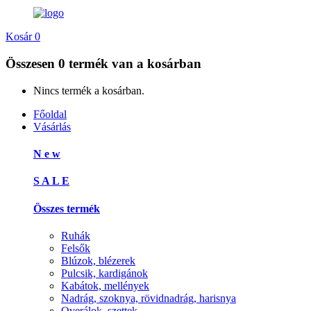
Kosár
0
Összesen
0 termék
van a kosárban
Nincs termék a kosárban.
Főoldal
Vásárlás
N e w
S A L E
Összes termék
Ruhák
Felsők
Blúzok, blézerek
Pulcsik, kardigánok
Kabátok, mellények
Nadrág, szoknya, rövidnadrág, harisnya
Overálok, szettek