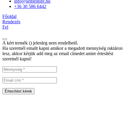
info@selfiestore.hu
+36 30 586 6442
Főoldal
Rendezés
Fel
A kért termék (
) jelenleg nem rendelhető.
Ha szeretnél emailt kapni amikor a megadott mennyiség raktáron
lesz, akkor kérjük add meg az email címedet amire értesítést
szeretnél kapni!