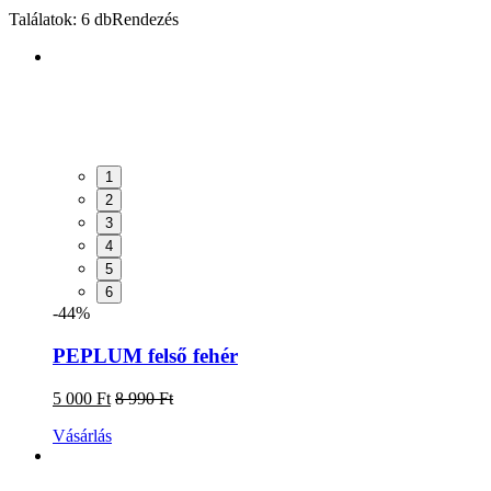
Találatok: 6 db
Rendezés
1
2
3
4
5
6
-44%
PEPLUM felső fehér
5 000 Ft
8 990 Ft
Vásárlás