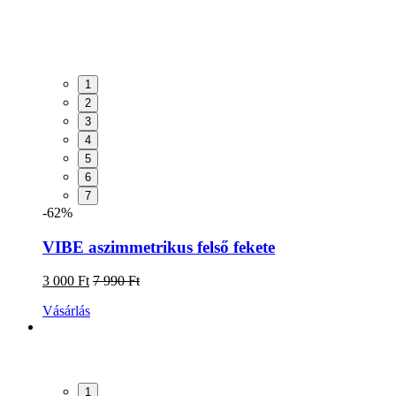
1
2
3
4
5
6
7
-62%
VIBE aszimmetrikus felső fekete
3 000 Ft
7 990 Ft
Vásárlás
1