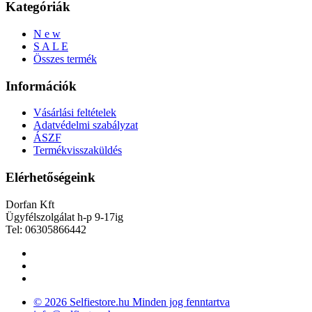
Kategóriák
N e w
S A L E
Összes termék
Információk
Vásárlási feltételek
Adatvédelmi szabályzat
ÁSZF
Termékvisszaküldés
Elérhetőségeink
Dorfan Kft
Ügyfélszolgálat h-p 9-17ig
Tel: 06305866442
© 2026 Selfiestore.hu Minden jog fenntartva