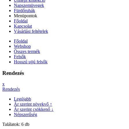
Ünnepi kollekció
Napszemüvegek
Fürdőruhák
Menüpontok
Főoldal
Kapcsolat
Vásárlási feltételek
Főoldal
Webshop
Összes termék
Felsők
Hosszú ujjú felsők
Rendezés
x
Rendezés
Legújabb
Ár szerint növekvő ↑
Ár szerint csökkenő ↓
Népszerűség
Találatok: 6 db