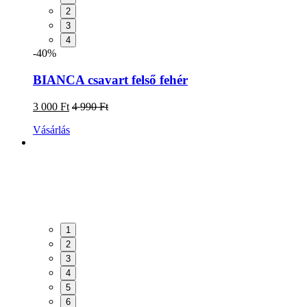
2
3
4
-40%
BIANCA csavart felső fehér
3 000 Ft
4 990 Ft
Vásárlás
1
2
3
4
5
6