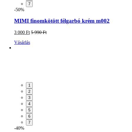
7
-50%
MIMI finomkötött félgarbó krém m002
3 000 Ft
5 990 Ft
Vásárlás
1
2
3
4
5
6
7
-40%