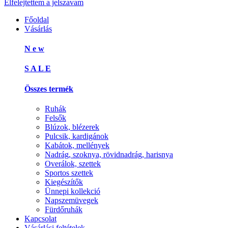
Elfelejtettem a jelszavam
Főoldal
Vásárlás
N e w
S A L E
Összes termék
Ruhák
Felsők
Blúzok, blézerek
Pulcsik, kardigánok
Kabátok, mellények
Nadrág, szoknya, rövidnadrág, harisnya
Overálok, szettek
Sportos szettek
Kiegészítők
Ünnepi kollekció
Napszemüvegek
Fürdőruhák
Kapcsolat
Vásárlási feltételek