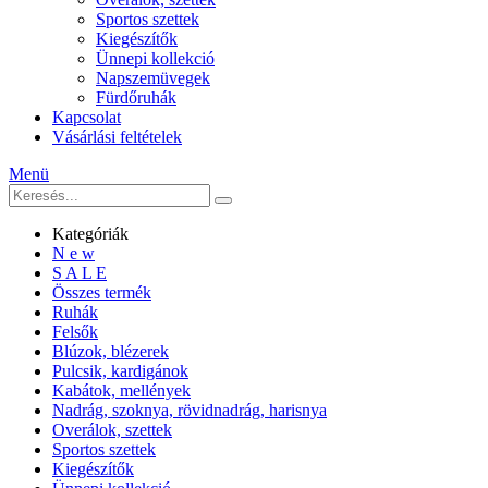
Sportos szettek
Kiegészítők
Ünnepi kollekció
Napszemüvegek
Fürdőruhák
Kapcsolat
Vásárlási feltételek
Menü
Kategóriák
N e w
S A L E
Összes termék
Ruhák
Felsők
Blúzok, blézerek
Pulcsik, kardigánok
Kabátok, mellények
Nadrág, szoknya, rövidnadrág, harisnya
Overálok, szettek
Sportos szettek
Kiegészítők