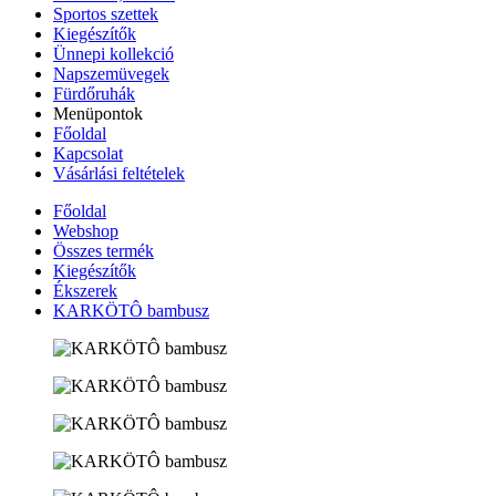
Sportos szettek
Kiegészítők
Ünnepi kollekció
Napszemüvegek
Fürdőruhák
Menüpontok
Főoldal
Kapcsolat
Vásárlási feltételek
Főoldal
Webshop
Összes termék
Kiegészítők
Ékszerek
KARKÖTÔ bambusz