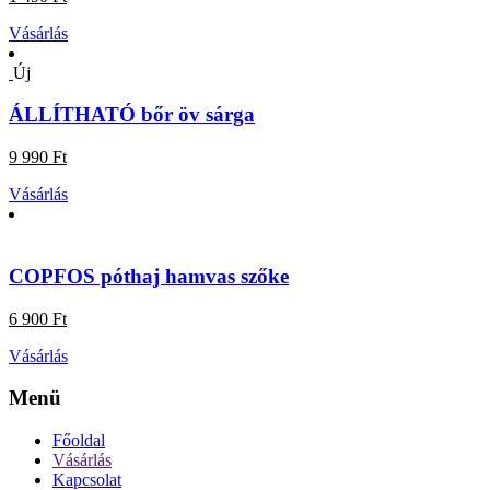
Vásárlás
Új
ÁLLÍTHATÓ bőr öv sárga
9 990 Ft
Vásárlás
COPFOS póthaj hamvas szőke
6 900 Ft
Vásárlás
Menü
Főoldal
Vásárlás
Kapcsolat