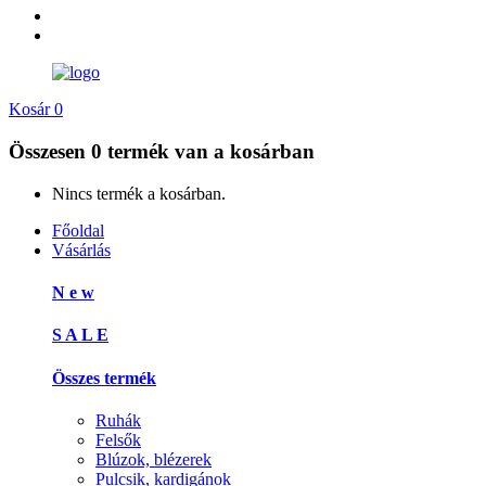
Kosár
0
Összesen
0 termék
van a kosárban
Nincs termék a kosárban.
Főoldal
Vásárlás
N e w
S A L E
Összes termék
Ruhák
Felsők
Blúzok, blézerek
Pulcsik, kardigánok