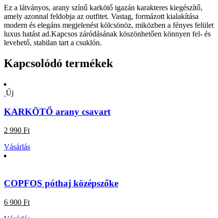
Ez a látványos, arany színű karkötő igazán karakteres kiegészítő,
amely azonnal feldobja az outfitet. Vastag, formázott kialakítása
modern és elegáns megjelenést kölcsönöz, miközben a fényes felület
luxus hatást ad.Kapcsos záródásának köszönhetően könnyen fel- és
levehető, stabilan tart a csuklón.
Kapcsolódó termékek
Új
KARKÖTŐ arany csavart
2 990 Ft
Vásárlás
COPFOS póthaj középszőke
6 900 Ft