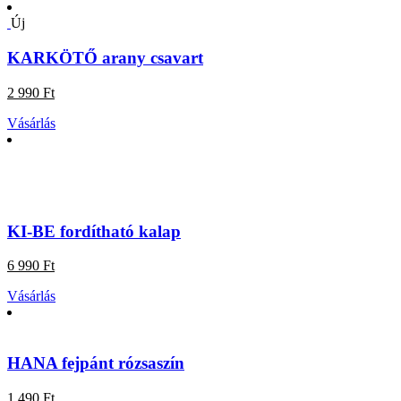
Új
KARKÖTŐ arany csavart
2 990 Ft
Vásárlás
KI-BE fordítható kalap
6 990 Ft
Vásárlás
HANA fejpánt rózsaszín
1 490 Ft