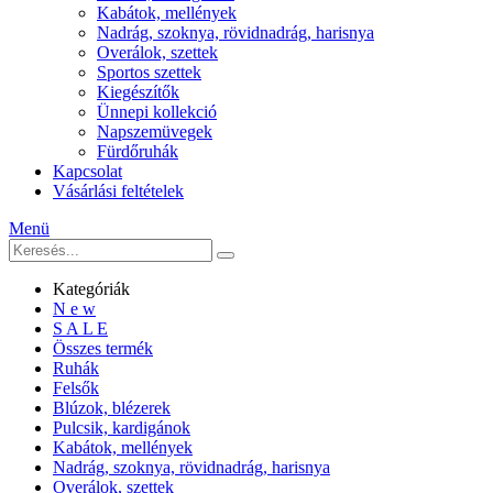
Kabátok, mellények
Nadrág, szoknya, rövidnadrág, harisnya
Overálok, szettek
Sportos szettek
Kiegészítők
Ünnepi kollekció
Napszemüvegek
Fürdőruhák
Kapcsolat
Vásárlási feltételek
Menü
Kategóriák
N e w
S A L E
Összes termék
Ruhák
Felsők
Blúzok, blézerek
Pulcsik, kardigánok
Kabátok, mellények
Nadrág, szoknya, rövidnadrág, harisnya
Overálok, szettek