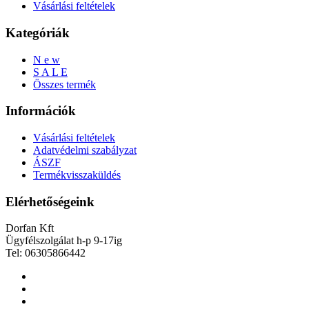
Vásárlási feltételek
Kategóriák
N e w
S A L E
Összes termék
Információk
Vásárlási feltételek
Adatvédelmi szabályzat
ÁSZF
Termékvisszaküldés
Elérhetőségeink
Dorfan Kft
Ügyfélszolgálat h-p 9-17ig
Tel: 06305866442