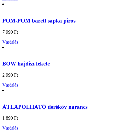
POM-POM barett sapka piros
7 990 Ft
Vásárlás
BOW hajdísz fekete
2 990 Ft
Vásárlás
ÁTLAPOLHATÓ deréköv narancs
1 890 Ft
Vásárlás