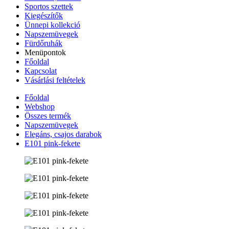
Sportos szettek
Kiegészítők
Ünnepi kollekció
Napszemüvegek
Fürdőruhák
Menüpontok
Főoldal
Kapcsolat
Vásárlási feltételek
Főoldal
Webshop
Összes termék
Napszemüvegek
Elegáns, csajos darabok
E101 pink-fekete