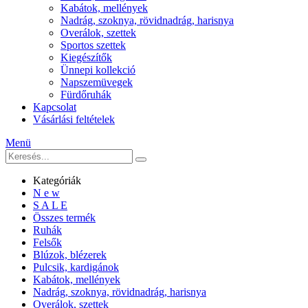
Kabátok, mellények
Nadrág, szoknya, rövidnadrág, harisnya
Overálok, szettek
Sportos szettek
Kiegészítők
Ünnepi kollekció
Napszemüvegek
Fürdőruhák
Kapcsolat
Vásárlási feltételek
Menü
Kategóriák
N e w
S A L E
Összes termék
Ruhák
Felsők
Blúzok, blézerek
Pulcsik, kardigánok
Kabátok, mellények
Nadrág, szoknya, rövidnadrág, harisnya
Overálok, szettek