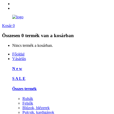
Kosár
0
Összesen
0 termék
van a kosárban
Nincs termék a kosárban.
Főoldal
Vásárlás
N e w
S A L E
Összes termék
Ruhák
Felsők
Blúzok, blézerek
Pulcsik, kardigánok