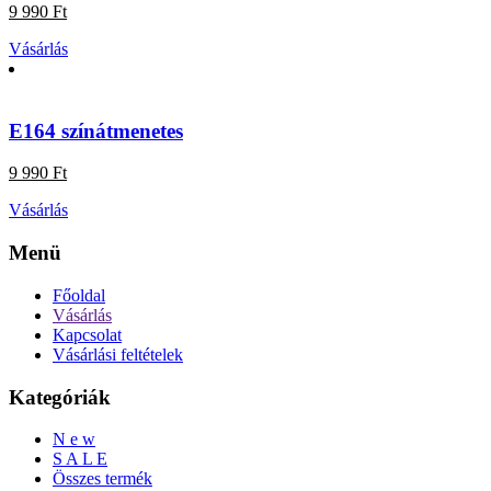
9 990 Ft
Vásárlás
E164 színátmenetes
9 990 Ft
Vásárlás
Menü
Főoldal
Vásárlás
Kapcsolat
Vásárlási feltételek
Kategóriák
N e w
S A L E
Összes termék