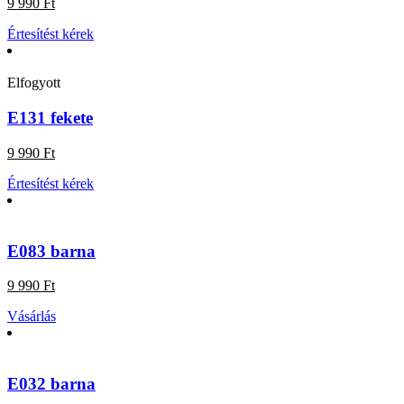
9 990 Ft
Értesítést kérek
Elfogyott
E131 fekete
9 990 Ft
Értesítést kérek
E083 barna
9 990 Ft
Vásárlás
E032 barna