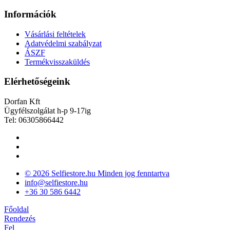
Információk
Vásárlási feltételek
Adatvédelmi szabályzat
ÁSZF
Termékvisszaküldés
Elérhetőségeink
Dorfan Kft
Ügyfélszolgálat h-p 9-17ig
Tel: 06305866442
© 2026 Selfiestore.hu Minden jog fenntartva
info@selfiestore.hu
+36 30 586 6442
Főoldal
Rendezés
Fel