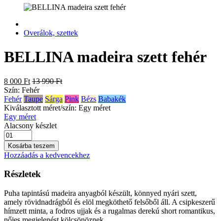
Overálok, szettek
BELLINA madeira szett fehér
8 000 Ft
13 990 Ft
Szín:
Fehér
Fehér
Taupe
Sárga
Pink
Bézs
Babakék
Kiválasztott méret/szín:
Egy méret
Egy méret
Alacsony készlet
Kosárba teszem
Hozzáadás a kedvencekhez
Részletek
Puha tapintású madeira anyagból készült, könnyed nyári szett,
amely rövidnadrágból és elöl megköthető felsőből áll. A csipkeszerű
hímzett minta, a fodros ujjak és a rugalmas derekú short romantikus,
nőies megjelenést kölcsönöznek.