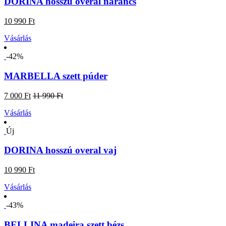
DORINA hosszú overal narancs
10 990 Ft
Vásárlás
-42%
MARBELLA szett púder
7 000 Ft
11 990 Ft
Vásárlás
Új
DORINA hosszú overal vaj
10 990 Ft
Vásárlás
-43%
BELLINA madeira szett bézs