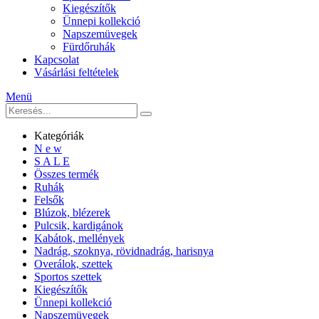
Kiegészítők
Ünnepi kollekció
Napszemüvegek
Fürdőruhák
Kapcsolat
Vásárlási feltételek
Menü
Kategóriák
N e w
S A L E
Összes termék
Ruhák
Felsők
Blúzok, blézerek
Pulcsik, kardigánok
Kabátok, mellények
Nadrág, szoknya, rövidnadrág, harisnya
Overálok, szettek
Sportos szettek
Kiegészítők
Ünnepi kollekció
Napszemüvegek