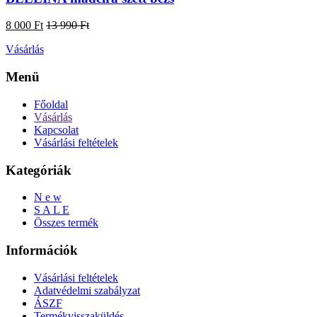
8 000 Ft
13 990 Ft
Vásárlás
Menü
Főoldal
Vásárlás
Kapcsolat
Vásárlási feltételek
Kategóriák
N e w
S A L E
Összes termék
Információk
Vásárlási feltételek
Adatvédelmi szabályzat
ÁSZF
Termékvisszaküldés