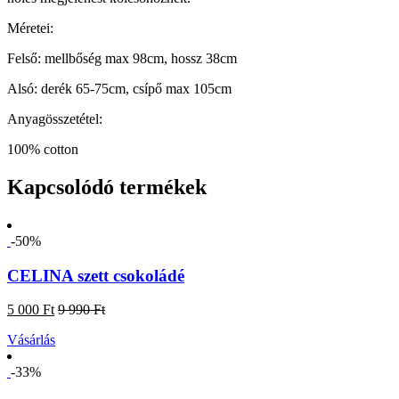
Méretei:
Felső: mellbőség max 98cm, hossz 38cm
Alsó: derék 65-75cm, csípő max 105cm
Anyagösszetétel:
100% cotton
Kapcsolódó termékek
-50%
CELINA szett csokoládé
5 000 Ft
9 990 Ft
Vásárlás
-33%