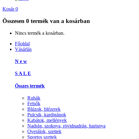
Kosár
0
Összesen
0 termék
van a kosárban
Nincs termék a kosárban.
Főoldal
Vásárlás
N e w
S A L E
Összes termék
Ruhák
Felsők
Blúzok, blézerek
Pulcsik, kardigánok
Kabátok, mellények
Nadrág, szoknya, rövidnadrág, harisnya
Overálok, szettek
Sportos szettek