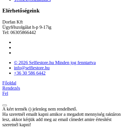
Elérhetőségeink
Dorfan Kft
Ügyfélszolgálat h-p 9-17ig
Tel: 06305866442
© 2026 Selfiestore.hu Minden jog fenntartva
info@selfiestore.hu
+36 30 586 6442
Főoldal
Rendezés
Fel
A kért termék (
) jelenleg nem rendelhető.
Ha szeretnél emailt kapni amikor a megadott mennyiség raktáron
lesz, akkor kérjük add meg az email címedet amire értesítést
szeretnél kapni!