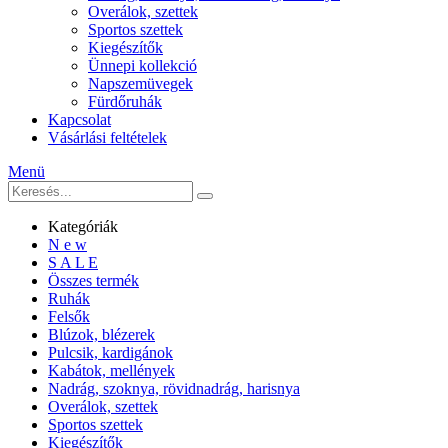
Overálok, szettek
Sportos szettek
Kiegészítők
Ünnepi kollekció
Napszemüvegek
Fürdőruhák
Kapcsolat
Vásárlási feltételek
Menü
Kategóriák
N e w
S A L E
Összes termék
Ruhák
Felsők
Blúzok, blézerek
Pulcsik, kardigánok
Kabátok, mellények
Nadrág, szoknya, rövidnadrág, harisnya
Overálok, szettek
Sportos szettek
Kiegészítők