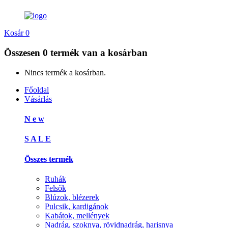
Kosár
0
Összesen
0 termék
van a kosárban
Nincs termék a kosárban.
Főoldal
Vásárlás
N e w
S A L E
Összes termék
Ruhák
Felsők
Blúzok, blézerek
Pulcsik, kardigánok
Kabátok, mellények
Nadrág, szoknya, rövidnadrág, harisnya