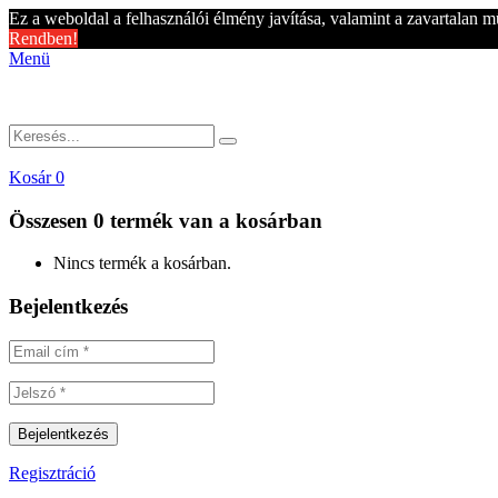
Ez a weboldal a felhasználói élmény javítása, valamint a zavartalan m
Rendben!
Menü
Kosár
0
Összesen
0 termék
van a kosárban
Nincs termék a kosárban.
Bejelentkezés
Regisztráció