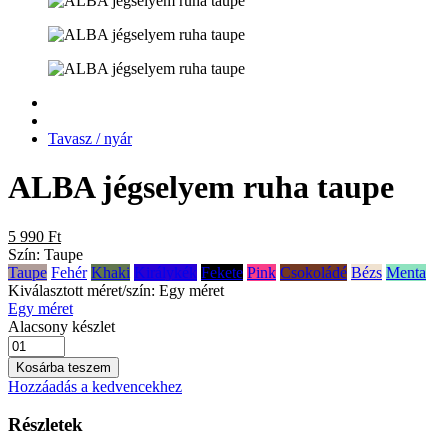
Tavasz / nyár
ALBA jégselyem ruha taupe
5 990 Ft
Szín:
Taupe
Taupe
Fehér
Khaki
Királykék
Fekete
Pink
Csokoládé
Bézs
Menta
Kiválasztott méret/szín:
Egy méret
Egy méret
Alacsony készlet
Kosárba teszem
Hozzáadás a kedvencekhez
Részletek