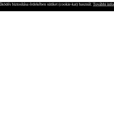
űködés biztosítása érdekében sütiket (cookie-kat) használ.
További inf