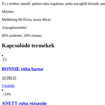
Ez a testhez simuló, pántos ruha rugalmas, puha anyagból készült, amel
Méretei:
Mellbőség 80-95cm, hossz 86cm
Anyagösszetétel:
80% poliester, 20% elastan
Kapcsolódó termékek
Új
BONNIE ruha barna
10 990 Ft
Vásárlás
-33%
ANETT ruha rózsaszín