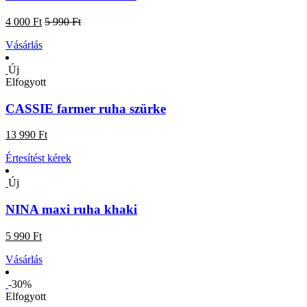
4 000 Ft
5 990 Ft
Vásárlás
Új
Elfogyott
CASSIE farmer ruha szürke
13 990 Ft
Értesítést kérek
Új
NINA maxi ruha khaki
5 990 Ft
Vásárlás
-30%
Elfogyott