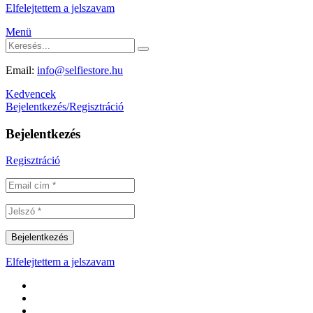
Elfelejtettem a jelszavam
Menü
Email:
info@selfiestore.hu
Kedvencek
Bejelentkezés/Regisztráció
Bejelentkezés
Regisztráció
Elfelejtettem a jelszavam