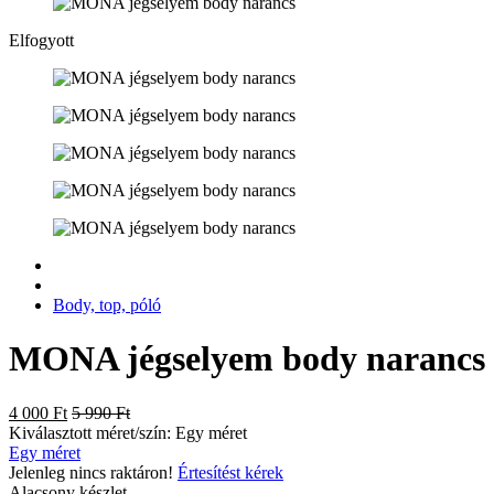
Elfogyott
Body, top, póló
MONA jégselyem body narancs
4 000 Ft
5 990 Ft
Kiválasztott méret/szín:
Egy méret
Egy méret
Jelenleg nincs raktáron!
Értesítést kérek
Alacsony készlet