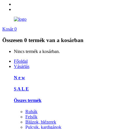
Kosár
0
Összesen
0 termék
van a kosárban
Nincs termék a kosárban.
Főoldal
Vásárlás
N e w
S A L E
Összes termék
Ruhák
Felsők
Blúzok, blézerek
Pulcsik, kardigánok