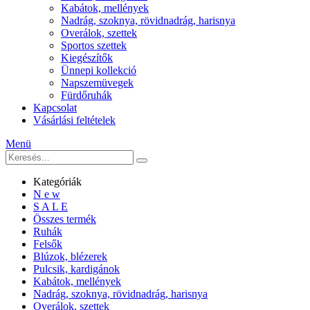
Kabátok, mellények
Nadrág, szoknya, rövidnadrág, harisnya
Overálok, szettek
Sportos szettek
Kiegészítők
Ünnepi kollekció
Napszemüvegek
Fürdőruhák
Kapcsolat
Vásárlási feltételek
Menü
Kategóriák
N e w
S A L E
Összes termék
Ruhák
Felsők
Blúzok, blézerek
Pulcsik, kardigánok
Kabátok, mellények
Nadrág, szoknya, rövidnadrág, harisnya
Overálok, szettek