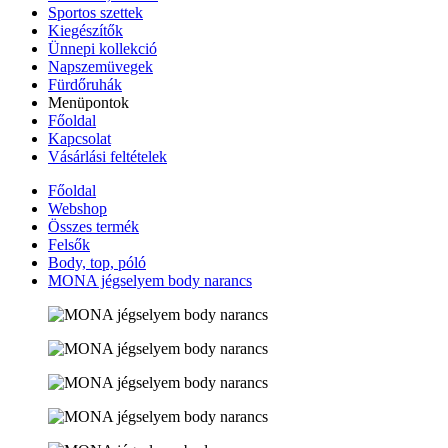
Sportos szettek
Kiegészítők
Ünnepi kollekció
Napszemüvegek
Fürdőruhák
Menüpontok
Főoldal
Kapcsolat
Vásárlási feltételek
Főoldal
Webshop
Összes termék
Felsők
Body, top, póló
MONA jégselyem body narancs