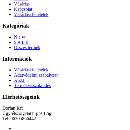
Vásárlás
Kapcsolat
Vásárlási feltételek
Kategóriák
N e w
S A L E
Összes termék
Információk
Vásárlási feltételek
Adatvédelmi szabályzat
ÁSZF
Termékvisszaküldés
Elérhetőségeink
Dorfan Kft
Ügyfélszolgálat h-p 9-17ig
Tel: 06305866442