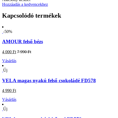
Hozzáadás a kedvencekhez
Kapcsolódó termékek
-50%
AMOUR felső bézs
4 000 Ft
7 990 Ft
Vásárlás
Új
VELA magas nyakú felső csokoládé FD578
4 990 Ft
Vásárlás
Új