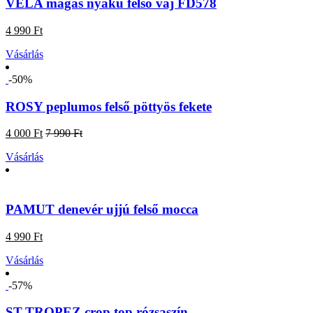
VELA magas nyakú felső vaj FD578
4 990 Ft
Vásárlás
-50%
ROSY peplumos felső pöttyös fekete
4 000 Ft
7 990 Ft
Vásárlás
PAMUT denevér ujjú felső mocca
4 990 Ft
Vásárlás
-57%
ST.TROPEZ crop top rózsaszín